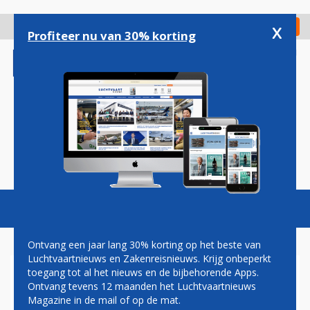
Overslaan
en
x
Digitaal Magazine
Registreer
Check in
naar
Profiteer nu van 30% korting
de
inhoud
gaan
Magazine
Podcasts
Vacatures
Toggl
naviga
Ontvang een jaar lang 30% korting op het beste van
Luchtvaartnieuws en Zakenreisnieuws. Krijg onbeperkt
toegang tot al het nieuws en de bijbehorende Apps.
KANDIDAAT-
Ontvang tevens 12 maanden het Luchtvaartnieuws
EUROCOMMISSARIS
Magazine in de mail of op de mat.