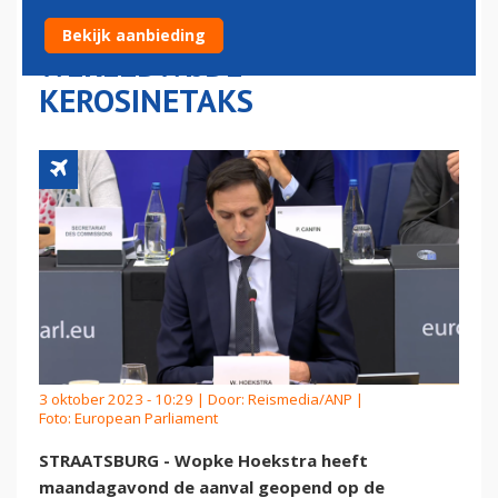
HOEKSTRA PLEIT VOOR
Bekijk aanbieding
WERELDWIJDE
KEROSINETAKS
3 oktober 2023 - 10:29 | Door:
Reismedia/ANP
|
Foto: European Parliament
STRAATSBURG - Wopke Hoekstra heeft
maandagavond de aanval geopend op de