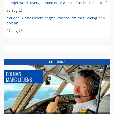
easyJet wordt overgenomen door Apollo, Castlelake haakt af
06 aug 26
National Airlines voert langste vrachtvlucht met Boeing 777F
ooit uit
07 aug 26
COLUMNS