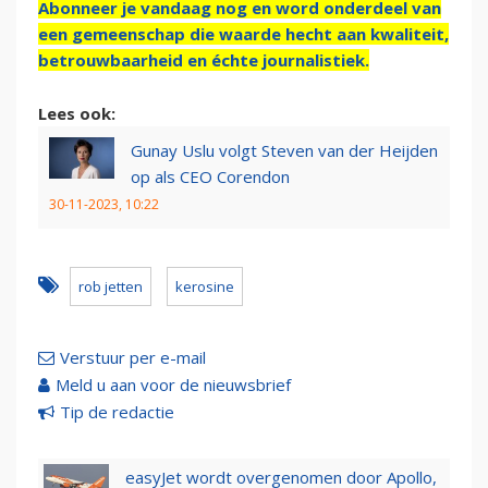
Abonneer je vandaag nog en word onderdeel van
een gemeenschap die waarde hecht aan kwaliteit,
betrouwbaarheid en échte journalistiek.
Lees ook:
Gunay Uslu volgt Steven van der Heijden
op als CEO Corendon
30-11-2023, 10:22
rob jetten
kerosine
Verstuur per e-mail
Meld u aan voor de nieuwsbrief
Tip de redactie
easyJet wordt overgenomen door Apollo,