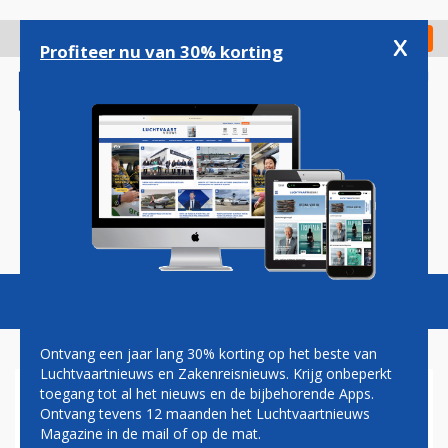
Overslaan
en
x
Digitaal Magazine
Registreer
Check in
naar
Profiteer nu van 30% korting
de
inhoud
gaan
Magazine
Podcasts
Vacatures
Toggl
naviga
Ontvang een jaar lang 30% korting op het beste van
Luchtvaartnieuws en Zakenreisnieuws. Krijg onbeperkt
toegang tot al het nieuws en de bijbehorende Apps.
MINISTER JETTEN LOBBYT
Ontvang tevens 12 maanden het Luchtvaartnieuws
VOOR KEROSINETAKS OP
Magazine in de mail of op de mat.