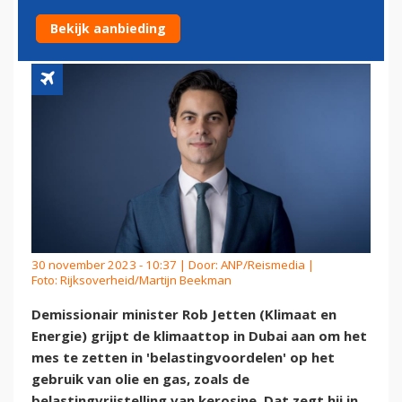
KLIMAATTOP IN DUBAI
Bekijk aanbieding
30 november 2023 - 10:37 | Door:
ANP/Reismedia
|
Foto: Rijksoverheid/Martijn Beekman
Demissionair minister Rob Jetten (Klimaat en
Energie) grijpt de klimaattop in Dubai aan om het
mes te zetten in 'belastingvoordelen' op het
gebruik van olie en gas, zoals de
belastingvrijstelling van kerosine. Dat zegt hij in