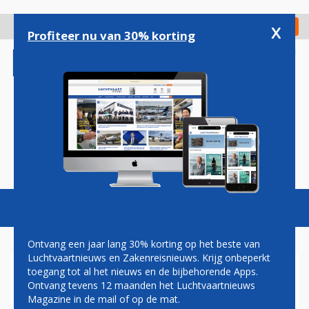
Overslaan
en
x
Digitaal Magazine
Registreer
Check in
naar
Profiteer nu van 30% korting
de
inhoud
gaan
Magazine
Podcasts
Vacatures
Toggl
naviga
Ontvang een jaar lang 30% korting op het beste van
Luchtvaartnieuws en Zakenreisnieuws. Krijg onbeperkt
toegang tot al het nieuws en de bijbehorende Apps.
KEROSINE
Ontvang tevens 12 maanden het Luchtvaartnieuws
Magazine in de mail of op de mat.