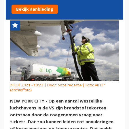
VS
Bekijk aanbieding
28 juli 2021 - 10:22 | Door:
onze redactie
| Foto: Air BP
(archieffoto)
NEW YORK CITY - Op een aantal westelijke
luchthavens in de VS zijn brandstoftekorten
ontstaan door de toegenomen vraag naar
tickets. Dat zou kunnen leiden tot annuleringen
of kerosinestops op langere routes. Dat meldt