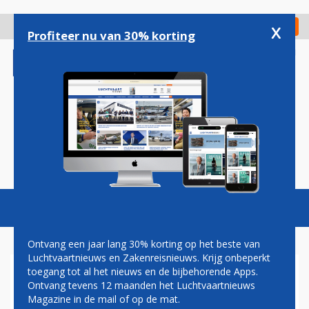
Overslaan
en
x
Digitaal Magazine
Registreer
Check in
naar
Profiteer nu van 30% korting
de
inhoud
gaan
Magazine
Podcasts
Vacatures
Toggl
naviga
Ontvang een jaar lang 30% korting op het beste van
Luchtvaartnieuws en Zakenreisnieuws. Krijg onbeperkt
toegang tot al het nieuws en de bijbehorende Apps.
TEKORT AAN BRANDSTOF OP
Ontvang tevens 12 maanden het Luchtvaartnieuws
LUCHTHAVENS IN WESTEN
Magazine in de mail of op de mat.