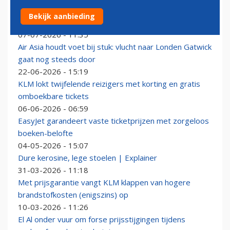
Tweede Kamer geeft groen licht voor ingrijpen bij
Bekijk aanbieding
dure vluchten tussen Caraïbische eilanden
07-07-2026 - 11:35
Air Asia houdt voet bij stuk: vlucht naar Londen Gatwick
gaat nog steeds door
22-06-2026 - 15:19
KLM lokt twijfelende reizigers met korting en gratis
omboekbare tickets
06-06-2026 - 06:59
EasyJet garandeert vaste ticketprijzen met zorgeloos
boeken-belofte
04-05-2026 - 15:07
Dure kerosine, lege stoelen | Explainer
31-03-2026 - 11:18
Met prijsgarantie vangt KLM klappen van hogere
brandstofkosten (enigszins) op
10-03-2026 - 11:26
El Al onder vuur om forse prijsstijgingen tijdens