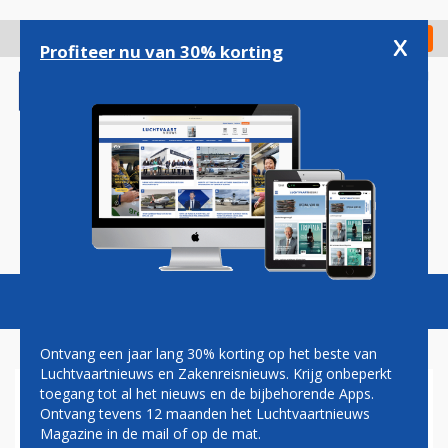
Overslaan
en
x
Digitaal Magazine
Registreer
Check in
naar
Profiteer nu van 30% korting
de
inhoud
gaan
Magazine
Podcasts
Vacatures
Toggl
naviga
Ontvang een jaar lang 30% korting op het beste van
Luchtvaartnieuws en Zakenreisnieuws. Krijg onbeperkt
toegang tot al het nieuws en de bijbehorende Apps.
TICKETPRIJZEN
Ontvang tevens 12 maanden het Luchtvaartnieuws
Magazine in de mail of op de mat.