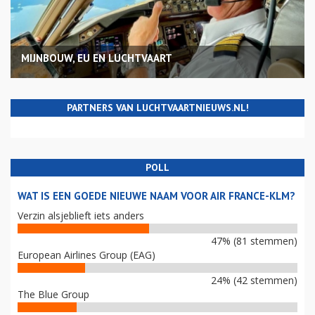
MIJNBOUW, EU EN LUCHTVAART
PARTNERS VAN LUCHTVAARTNIEUWS.NL!
POLL
WAT IS EEN GOEDE NIEUWE NAAM VOOR AIR FRANCE-KLM?
Verzin alsjeblieft iets anders
47% (81 stemmen)
European Airlines Group (EAG)
24% (42 stemmen)
The Blue Group