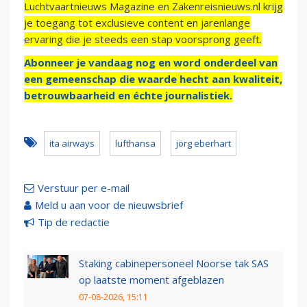
Luchtvaartnieuws Magazine en Zakenreisnieuws.nl krijg
je toegang tot exclusieve content en jarenlange
ervaring die je steeds een stap voorsprong geeft.
Abonneer je vandaag nog en word onderdeel van
een gemeenschap die waarde hecht aan kwaliteit,
betrouwbaarheid en échte journalistiek.
ita airways
lufthansa
jörg eberhart
Verstuur per e-mail
Meld u aan voor de nieuwsbrief
Tip de redactie
Staking cabinepersoneel Noorse tak SAS
op laatste moment afgeblazen
07-08-2026, 15:11