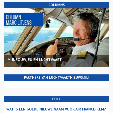
COLUMNS
MIJNBOUW, EU EN LUCHTVAART
PARTNERS VAN LUCHTVAARTNIEUWS.NL!
POLL
WAT IS EEN GOEDE NIEUWE NAAM VOOR AIR FRANCE-KLM?