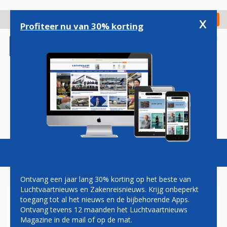
Overslaan
en
x
Digitaal Magazine
Registreer
Check in
naar
Profiteer nu van 30% korting
de
inhoud
gaan
Magazine
Podcasts
Vacatures
Toggl
naviga
Ontvang een jaar lang 30% korting op het beste van
Luchtvaartnieuws en Zakenreisnieuws. Krijg onbeperkt
toegang tot al het nieuws en de bijbehorende Apps.
ITA AIRWAYS DROOMT VAN
Ontvang tevens 12 maanden het Luchtvaartnieuws
GROTER NETWERK DOOR
Magazine in de mail of op de mat.