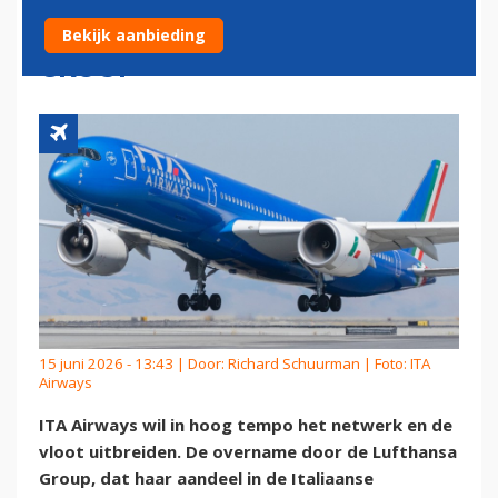
OPNAME IN LUFTHANSA
Bekijk aanbieding
GROUP
15 juni 2026 - 13:43 | Door:
Richard Schuurman
| Foto: ITA
Airways
ITA Airways wil in hoog tempo het netwerk en de
vloot uitbreiden. De overname door de Lufthansa
Group, dat haar aandeel in de Italiaanse