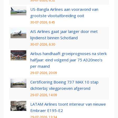
30-07-2026, 6:52
US-Bangla Airlines aan vooravond van
grootste vlootuitbreiding ooit
30-07-2026, 6:45
AIS Airlines gaat jaar langer door met
lijndienst binnen Schotland
30-07-2026, 6:30
Airbus handhaaft groeiprognoses na sterk
halfjaar: eind volgend jaar 75 A320neo’s
per maand
29-07-2026, 20:09
Certificering Boeing 737 MAX 10 stap
dichterbij: vliegproeven afgerond
29-07-2026, 14:09
LATAM Airlines toont interieur van nieuwe
Embraer E195-E2
29-07-2026, 13:34