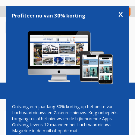
Overslaan
en
x
Digitaal Magazine
Registreer
Check in
naar
Profiteer nu van 30% korting
de
inhoud
gaan
Magazine
Podcasts
Vacatures
Toggl
naviga
Ontvang een jaar lang 30% korting op het beste van
Luchtvaartnieuws en Zakenreisnieuws. Krijg onbeperkt
toegang tot al het nieuws en de bijbehorende Apps.
ALLE VLIEGVELDEN MOSKOU
Ontvang tevens 12 maanden het Luchtvaartnieuws
DICHT NA DRONE-AANVAL
Magazine in de mail of op de mat.