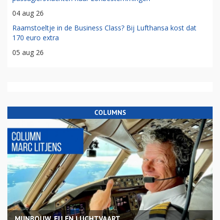
04 aug 26
Raamstoeltje in de Business Class? Bij Lufthansa kost dat
170 euro extra
05 aug 26
COLUMNS
MIJNBOUW, EU EN LUCHTVAART