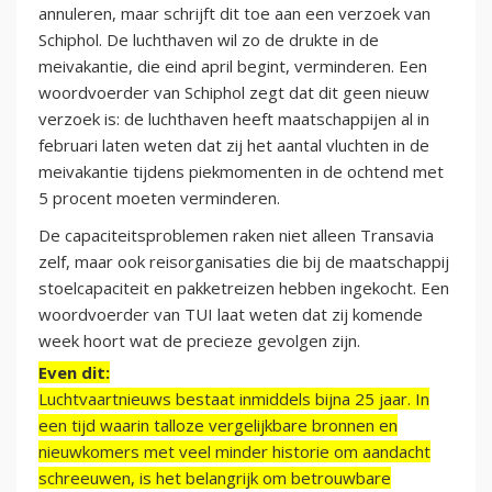
annuleren, maar schrijft dit toe aan een verzoek van
Schiphol. De luchthaven wil zo de drukte in de
meivakantie, die eind april begint, verminderen. Een
woordvoerder van Schiphol zegt dat dit geen nieuw
verzoek is: de luchthaven heeft maatschappijen al in
februari laten weten dat zij het aantal vluchten in de
meivakantie tijdens piekmomenten in de ochtend met
5 procent moeten verminderen.
De capaciteitsproblemen raken niet alleen Transavia
zelf, maar ook reisorganisaties die bij de maatschappij
stoelcapaciteit en pakketreizen hebben ingekocht. Een
woordvoerder van TUI laat weten dat zij komende
week hoort wat de precieze gevolgen zijn.
Even dit:
Luchtvaartnieuws bestaat inmiddels bijna 25 jaar. In
een tijd waarin talloze vergelijkbare bronnen en
nieuwkomers met veel minder historie om aandacht
schreeuwen, is het belangrijk om betrouwbare