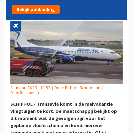
MEIVAKANTIE
Bekijk aanbieding
31 maart 2023 - 12:53 | Door:
Richard Schuurman
|
Foto: Reismedia
SCHIPHOL - Transavia komt in de meivakantie
vliegtuigen te kort. De maatschappij bekijkt op
dit moment wat de gevolgen zijn voor het
geplande vluchtschema en komt hierover
komende week met meer informatie. Of er