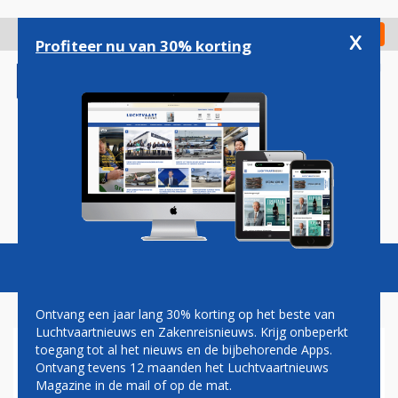
Overslaan
en
x
Digitaal Magazine
Registreer
Check in
naar
Profiteer nu van 30% korting
de
inhoud
gaan
Magazine
Podcasts
Vacatures
Toggl
naviga
Ontvang een jaar lang 30% korting op het beste van
Luchtvaartnieuws en Zakenreisnieuws. Krijg onbeperkt
toegang tot al het nieuws en de bijbehorende Apps.
TRANSAVIA KOMT
Ontvang tevens 12 maanden het Luchtvaartnieuws
VLIEGTUIGEN TE KORT IN
Magazine in de mail of op de mat.