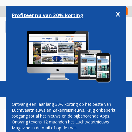
Overslaan
en
x
Digitaal Magazine
Registreer
Check in
naar
Profiteer nu van 30% korting
de
inhoud
gaan
Magazine
Podcasts
Vacatures
Toggl
naviga
Ontvang een jaar lang 30% korting op het beste van
Luchtvaartnieuws en Zakenreisnieuws. Krijg onbeperkt
toegang tot al het nieuws en de bijbehorende Apps.
MEIVAKANTIE
Ontvang tevens 12 maanden het Luchtvaartnieuws
Magazine in de mail of op de mat.