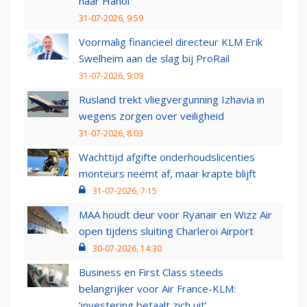
naar Hanoi
31-07-2026, 9:59
Voormalig financieel directeur KLM Erik
Swelheim aan de slag bij ProRail
31-07-2026, 9:09
Rusland trekt vliegvergunning Izhavia in
wegens zorgen over veiligheid
31-07-2026, 8:03
Wachttijd afgifte onderhoudslicenties
monteurs neemt af, maar krapte blijft
31-07-2026, 7:15
MAA houdt deur voor Ryanair en Wizz Air
open tijdens sluiting Charleroi Airport
30-07-2026, 14:30
Business en First Class steeds
belangrijker voor Air France-KLM:
‘investering betaalt zich uit’