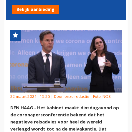
HEEL DE WERELD TOT NA
Bekijk aanbieding
MEIVAKANTIE'
22 maart 2021 - 15:25 | Door:
onze redactie
| Foto: NOS
DEN HAAG - Het kabinet maakt dinsdagavond op
de coronapersconferentie bekend dat het
negatieve reisadvies voor heel de wereld
verlengd wordt tot na de meivakantie. Dat