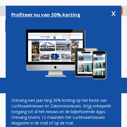
Overslaan
en
x
Digitaal Magazine
Registreer
Check in
naar
Profiteer nu van 30% korting
de
inhoud
gaan
Magazine
Podcasts
Vacatures
Toggl
naviga
Ontvang een jaar lang 30% korting op het beste van
Luchtvaartnieuws en Zakenreisnieuws. Krijg onbeperkt
toegang tot al het nieuws en de bijbehorende Apps.
'KABINET VERLENGT
Ontvang tevens 12 maanden het Luchtvaartnieuws
NEGATIEF REISADVIES VOOR
Magazine in de mail of op de mat.