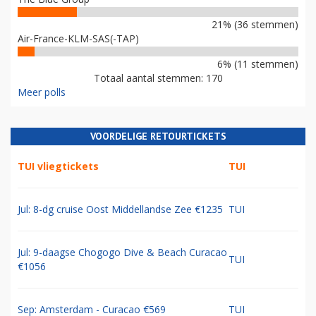
21% (36 stemmen)
Air-France-KLM-SAS(-TAP)
6% (11 stemmen)
Totaal aantal stemmen: 170
Meer polls
VOORDELIGE RETOURTICKETS
TUI vliegtickets
TUI
Jul: 8-dg cruise Oost Middellandse Zee €1235
TUI
Jul: 9-daagse Chogogo Dive & Beach Curacao
TUI
€1056
Sep: Amsterdam - Curacao €569
TUI