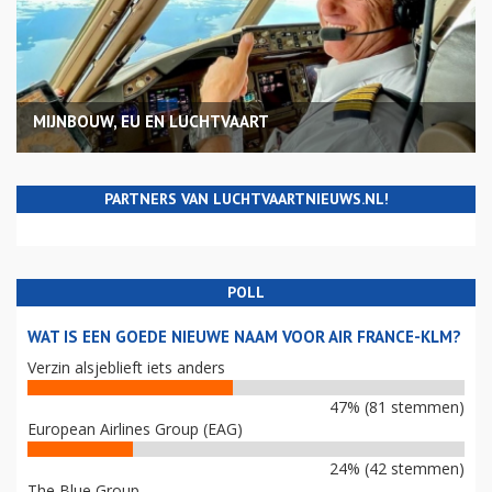
MIJNBOUW, EU EN LUCHTVAART
PARTNERS VAN LUCHTVAARTNIEUWS.NL!
POLL
WAT IS EEN GOEDE NIEUWE NAAM VOOR AIR FRANCE-KLM?
Verzin alsjeblieft iets anders
47% (81 stemmen)
European Airlines Group (EAG)
24% (42 stemmen)
The Blue Group