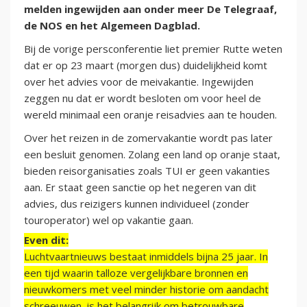
melden ingewijden aan onder meer De Telegraaf,
de NOS en het Algemeen Dagblad.
Bij de vorige persconferentie liet premier Rutte weten
dat er op 23 maart (morgen dus) duidelijkheid komt
over het advies voor de meivakantie. Ingewijden
zeggen nu dat er wordt besloten om voor heel de
wereld minimaal een oranje reisadvies aan te houden.
Over het reizen in de zomervakantie wordt pas later
een besluit genomen. Zolang een land op oranje staat,
bieden reisorganisaties zoals TUI er geen vakanties
aan. Er staat geen sanctie op het negeren van dit
advies, dus reizigers kunnen individueel (zonder
touroperator) wel op vakantie gaan.
Even dit:
Luchtvaartnieuws bestaat inmiddels bijna 25 jaar. In
een tijd waarin talloze vergelijkbare bronnen en
nieuwkomers met veel minder historie om aandacht
schreeuwen, is het belangrijk om betrouwbare