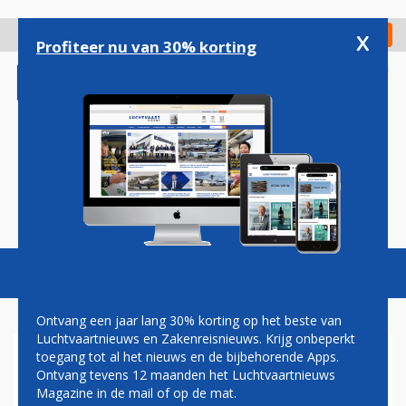
Overslaan
en
x
Digitaal Magazine
Registreer
Check in
naar
Profiteer nu van 30% korting
de
inhoud
gaan
Magazine
Podcasts
Vacatures
Toggl
naviga
Ontvang een jaar lang 30% korting op het beste van
Luchtvaartnieuws en Zakenreisnieuws. Krijg onbeperkt
toegang tot al het nieuws en de bijbehorende Apps.
OPTIMISME OVERHEERST
Ontvang tevens 12 maanden het Luchtvaartnieuws
DAT SCHIPHOL DRUKTE IN
Magazine in de mail of op de mat.