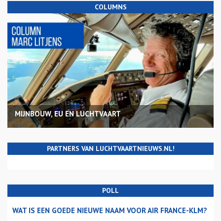
COLUMNS
MIJNBOUW, EU EN LUCHTVAART
PARTNERS VAN LUCHTVAARTNIEUWS.NL!
POLL
WAT IS EEN GOEDE NIEUWE NAAM VOOR AIR FRANCE-KLM?