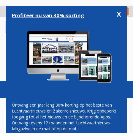
Overslaan
en
x
Digitaal Magazine
Registreer
Check in
naar
Profiteer nu van 30% korting
de
inhoud
gaan
Magazine
Podcasts
Vacatures
Toggl
naviga
Ontvang een jaar lang 30% korting op het beste van
Luchtvaartnieuws en Zakenreisnieuws. Krijg onbeperkt
toegang tot al het nieuws en de bijbehorende Apps.
TOCH REIZIGERSPLAFOND
Ontvang tevens 12 maanden het Luchtvaartnieuws
SCHIPHOL TIJDENS
Magazine in de mail of op de mat.