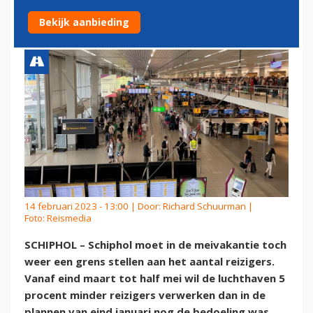
MEIVAKANTIE
Bekijk aanbieding
14 februari 2023 - 13:00 | Door:
Richard Schuurman
|
Foto: Reismedia
SCHIPHOL – Schiphol moet in de meivakantie toch
weer een grens stellen aan het aantal reizigers.
Vanaf eind maart tot half mei wil de luchthaven 5
procent minder reizigers verwerken dan in de
plannen van eind januari nog de bedoeling was.