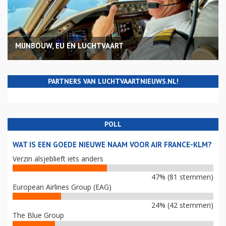
MIJNBOUW, EU EN LUCHTVAART
PARTNERS VAN LUCHTVAARTNIEUWS.NL!
POLL
WAT IS EEN GOEDE NIEUWE NAAM VOOR AIR FRANCE-KLM?
Verzin alsjeblieft iets anders
47% (81 stemmen)
European Airlines Group (EAG)
24% (42 stemmen)
The Blue Group