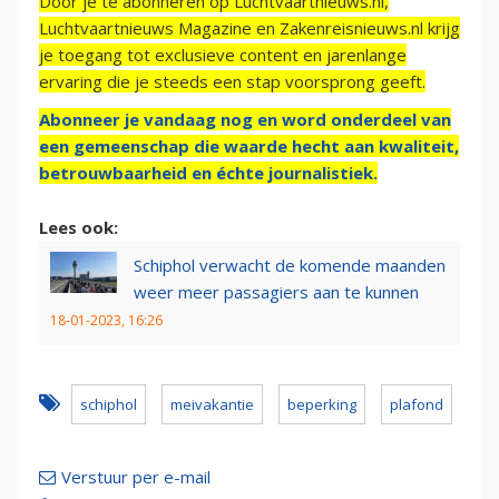
Door je te abonneren op Luchtvaartnieuws.nl,
Luchtvaartnieuws Magazine en Zakenreisnieuws.nl krijg
je toegang tot exclusieve content en jarenlange
ervaring die je steeds een stap voorsprong geeft.
Abonneer je vandaag nog en word onderdeel van
een gemeenschap die waarde hecht aan kwaliteit,
betrouwbaarheid en échte journalistiek.
Lees ook:
Schiphol verwacht de komende maanden
weer meer passagiers aan te kunnen
18-01-2023, 16:26
schiphol
meivakantie
beperking
plafond
Verstuur per e-mail