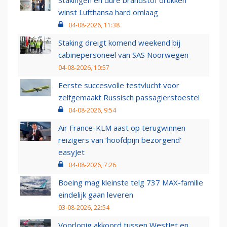
Stakingen en dure brandstof drukken
winst Lufthansa hard omlaag
04-08-2026, 11:38
Staking dreigt komend weekend bij
cabinepersoneel van SAS Noorwegen
04-08-2026, 10:57
Eerste succesvolle testvlucht voor
zelfgemaakt Russisch passagierstoestel
04-08-2026, 9:54
Air France-KLM aast op terugwinnen
reizigers van ‘hoofdpijn bezorgend’
easyJet
04-08-2026, 7:26
Boeing mag kleinste telg 737 MAX-familie
eindelijk gaan leveren
03-08-2026, 22:54
Voorlopig akkoord tussen WestJet en