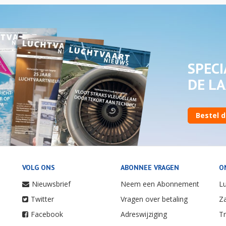
SPECI
DE LA
Bestel d
VOLG ONS
ABONNEE VRAGEN
O
Nieuwsbrief
Neem een Abonnement
Lu
Twitter
Vragen over betaling
Za
Facebook
Adreswijziging
Tr