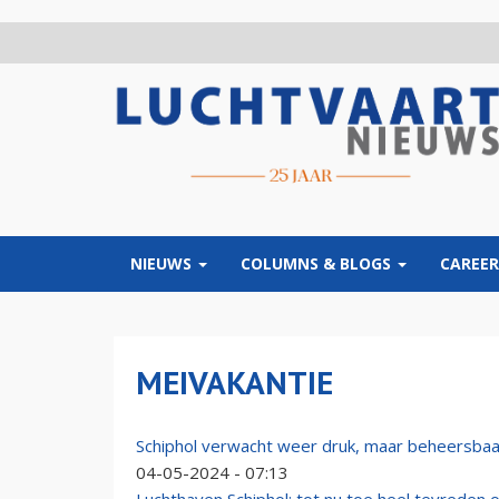
Overslaan
en
naar
de
inhoud
gaan
NIEUWS
COLUMNS & BLOGS
CAREER
MEIVAKANTIE
Schiphol verwacht weer druk, maar beheersba
04-05-2024 - 07:13