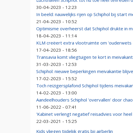
Luchthaven Schiphol: tot nu toe heel tevreden 
30-04-2023 - 12:23
In beeld: nauwelijks rijen op Schiphol bij start 
21-04-2023 - 10:52
Optimisme overheerst dat Schiphol drukte in m
18-04-2023 - 11:14
KLM creëert extra vlootruimte om 'ouderwets 
17-04-2023 - 18:56
Transavia komt vliegtuigen te kort in meivakant
31-03-2023 - 12:53
Schiphol: nieuwe beperkingen meivakantie blijv
17-02-2023 - 15:52
Toch reizigersplafond Schiphol tijdens meivakan
14-02-2023 - 13:00
Aandeelhouders Schiphol 'overvallen' door chao
11-06-2022 - 07:41
'Kabinet verlengt negatief reisadvies voor heel
22-03-2021 - 15:25
Kids vliegen tijdelijk gratis bij airberlin