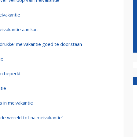
over verloop van meivakantie
meivakantie
eivakantie aan kan
drukke' meivakantie goed te doorstaan
ie
en beperkt
tie
s in meivakantie
 de wereld tot na meivakantie'