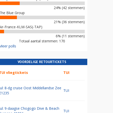
24% (42 stemmen)
The Blue Group
21% (36 stemmen)
Air-France-KLM-SAS(-TAP)
6% (11 stemmen)
Totaal aantal stemmen: 170
Meer polls
VOORDELIGE RETOURTICKETS
TUI vliegtickets
TUI
Jul: 8-dg cruise Oost Middellandse Zee
TUI
€1235
Jul: 9-daagse Chogogo Dive & Beach
TUI