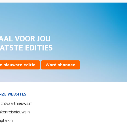
AAL VOOR JOU
ATSTE EDITIES
e nieuwste editie
Word abonnee
NZE WEBSITES
chtvaartnieuws.nl
kenreisnieuws.nl
iptalk.nl