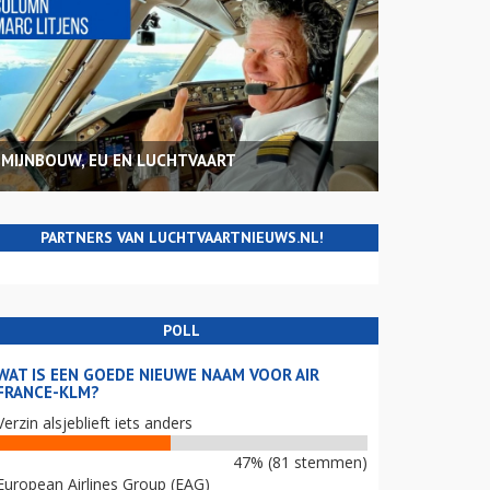
MIJNBOUW, EU EN LUCHTVAART
PARTNERS VAN LUCHTVAARTNIEUWS.NL!
POLL
WAT IS EEN GOEDE NIEUWE NAAM VOOR AIR
FRANCE-KLM?
Verzin alsjeblieft iets anders
47% (81 stemmen)
European Airlines Group (EAG)