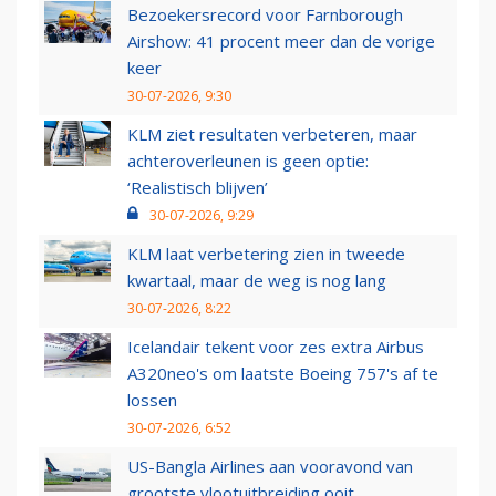
Bezoekersrecord voor Farnborough
Airshow: 41 procent meer dan de vorige
keer
30-07-2026, 9:30
KLM ziet resultaten verbeteren, maar
achteroverleunen is geen optie:
‘Realistisch blijven’
30-07-2026, 9:29
KLM laat verbetering zien in tweede
kwartaal, maar de weg is nog lang
30-07-2026, 8:22
Icelandair tekent voor zes extra Airbus
A320neo's om laatste Boeing 757's af te
lossen
30-07-2026, 6:52
US-Bangla Airlines aan vooravond van
grootste vlootuitbreiding ooit