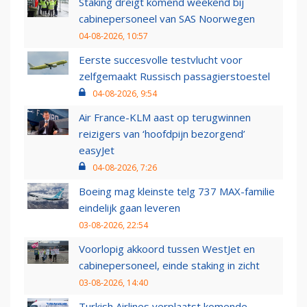
Staking dreigt komend weekend bij
cabinepersoneel van SAS Noorwegen
04-08-2026, 10:57
Eerste succesvolle testvlucht voor
zelfgemaakt Russisch passagierstoestel
04-08-2026, 9:54
Air France-KLM aast op terugwinnen
reizigers van ‘hoofdpijn bezorgend’
easyJet
04-08-2026, 7:26
Boeing mag kleinste telg 737 MAX-familie
eindelijk gaan leveren
03-08-2026, 22:54
Voorlopig akkoord tussen WestJet en
cabinepersoneel, einde staking in zicht
03-08-2026, 14:40
Turkish Airlines verplaatst komende