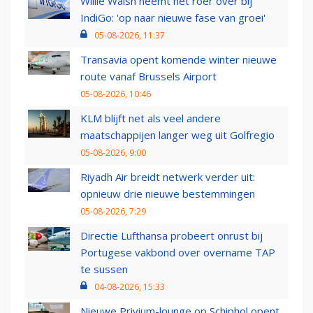
Willie Walsh neemt het roer over bij
IndiGo: 'op naar nieuwe fase van groei'
05-08-2026, 11:37
Transavia opent komende winter nieuwe
route vanaf Brussels Airport
05-08-2026, 10:46
KLM blijft net als veel andere
maatschappijen langer weg uit Golfregio
05-08-2026, 9:00
Riyadh Air breidt netwerk verder uit:
opnieuw drie nieuwe bestemmingen
05-08-2026, 7:29
Directie Lufthansa probeert onrust bij
Portugese vakbond over overname TAP
te sussen
04-08-2026, 15:33
Nieuwe Privium-lounge op Schiphol opent