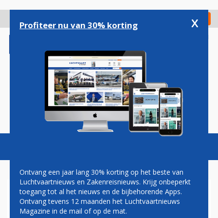
Overslaan
en
x
Digitaal Magazine
Registreer
Check in
naar
Profiteer nu van 30% korting
de
inhoud
gaan
Magazine
Podcasts
Vacatures
Toggl
naviga
Ontvang een jaar lang 30% korting op het beste van
Luchtvaartnieuws en Zakenreisnieuws. Krijg onbeperkt
toegang tot al het nieuws en de bijbehorende Apps.
ACHT DODEN BIJ CRASH
Ontvang tevens 12 maanden het Luchtvaartnieuws
BOMMENWERPER VS, ONDER
Magazine in de mail of op de mat.