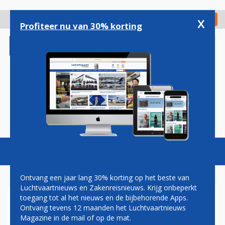
Overslaan
en
x
Digitaal Magazine
Registreer
Check in
naar
Profiteer nu van 30% korting
de
inhoud
gaan
Magazine
Podcasts
Vacatures
Toggl
naviga
Ontvang een jaar lang 30% korting op het beste van
Luchtvaartnieuws en Zakenreisnieuws. Krijg onbeperkt
toegang tot al het nieuws en de bijbehorende Apps.
LUCHTVAART ZET ZICH
Ontvang tevens 12 maanden het Luchtvaartnieuws
SCHRAP VOOR NIEUWE
Magazine in de mail of op de mat.