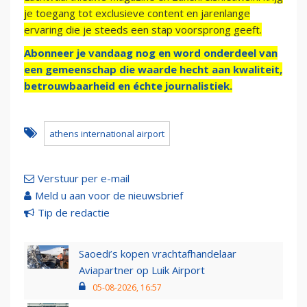
je toegang tot exclusieve content en jarenlange
ervaring die je steeds een stap voorsprong geeft.
Abonneer je vandaag nog en word onderdeel van
een gemeenschap die waarde hecht aan kwaliteit,
betrouwbaarheid en échte journalistiek.
athens international airport
Verstuur per e-mail
Meld u aan voor de nieuwsbrief
Tip de redactie
Saoedi’s kopen vrachtafhandelaar
Aviapartner op Luik Airport
05-08-2026, 16:57