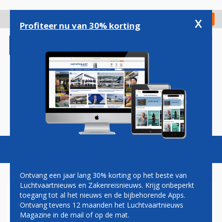
Overslaan
en
x
Digitaal Magazine
Registreer
Check in
naar
Profiteer nu van 30% korting
de
inhoud
gaan
Magazine
Podcasts
Vacatures
Toggl
naviga
Ontvang een jaar lang 30% korting op het beste van
Luchtvaartnieuws en Zakenreisnieuws. Krijg onbeperkt
toegang tot al het nieuws en de bijbehorende Apps.
TAXICHAUFFEURS ATHENE
Ontvang tevens 12 maanden het Luchtvaartnieuws
STAKEN OM VASTE RITPRIJS
Magazine in de mail of op de mat.