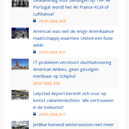
Deadlinedag voor biedingen op TAP Air
Portugal: wordt het Air France-KLM of
Lufthansa?
29-07-2026, 9:59
American was niet de enige Amerikaanse
maatschappij waarmee United een fusie
wilde
29-07-2026, 9:51
IT-probleem verstoort vluchtuitvoering
American Airlines, geen gevolgen
merkbaar op Schiphol
29-07-2026, 9:05
Lelystad Airport bereidt zich voor op
komst vakantievluchten: 'alle vertrouwen
in de toekomst'
29-07-2026, 8:17
JetBlue komend winterseizoen niet meer