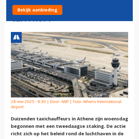
TUSSEN LUCHTHAVEN EN
Bekijk aanbieding
CENTRUM
28 mei 2025 - 8:30 | Door:
ANP
| Foto: Athens International
Airport
Duizenden taxichauffeurs in Athene zijn woensdag
begonnen met een tweedaagse staking. De actie
richt zich op het beleid rond de luchthaven in de