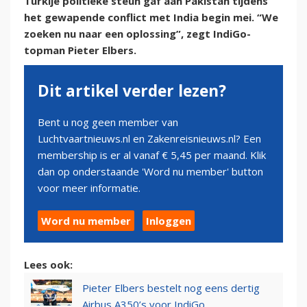
Turkije politieke steun gaf aan Pakistan tijdens
het gewapende conflict met India begin mei. “We
zoeken nu naar een oplossing”, zegt IndiGo-
topman Pieter Elbers.
Dit artikel verder lezen?
Bent u nog geen member van
Luchtvaartnieuws.nl en Zakenreisnieuws.nl? Een
membership is er al vanaf € 5,45 per maand. Klik
dan op onderstaande 'Word nu member' button
voor meer informatie.
Word nu member
Inloggen
Lees ook:
Pieter Elbers bestelt nog eens dertig
Airbus A350’s voor IndiGo