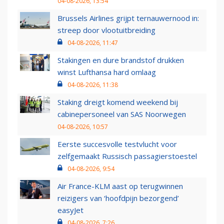
04-08-2026, 13:54
Brussels Airlines grijpt ternauwernood in:
streep door vlootuitbreiding
04-08-2026, 11:47
Stakingen en dure brandstof drukken
winst Lufthansa hard omlaag
04-08-2026, 11:38
Staking dreigt komend weekend bij
cabinepersoneel van SAS Noorwegen
04-08-2026, 10:57
Eerste succesvolle testvlucht voor
zelfgemaakt Russisch passagierstoestel
04-08-2026, 9:54
Air France-KLM aast op terugwinnen
reizigers van ‘hoofdpijn bezorgend’
easyJet
04-08-2026, 7:26