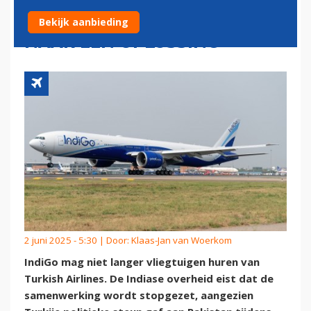
STOPZETTEN: 'WE ZOEKEN
Bekijk aanbieding
NAAR EEN OPLOSSING'
2 juni 2025 - 5:30 | Door:
Klaas-Jan van Woerkom
IndiGo mag niet langer vliegtuigen huren van
Turkish Airlines. De Indiase overheid eist dat de
samenwerking wordt stopgezet, aangezien