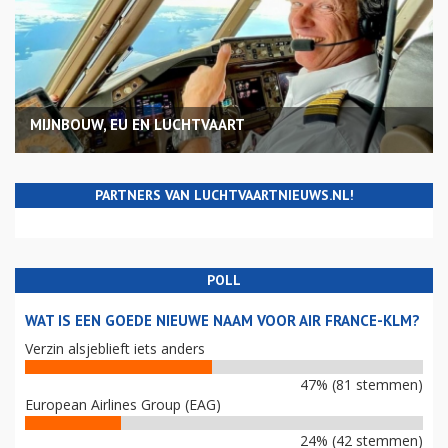
MIJNBOUW, EU EN LUCHTVAART
PARTNERS VAN LUCHTVAARTNIEUWS.NL!
POLL
WAT IS EEN GOEDE NIEUWE NAAM VOOR AIR FRANCE-KLM?
Verzin alsjeblieft iets anders
47% (81 stemmen)
European Airlines Group (EAG)
24% (42 stemmen)