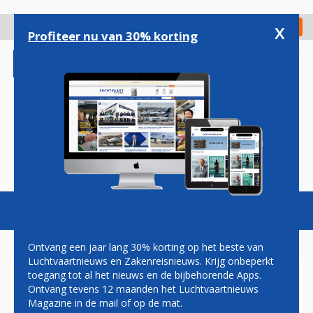
Overslaan
en
x
Digitaal Magazine
Registreer
Check in
naar
Profiteer nu van 30% korting
de
inhoud
gaan
Magazine
Podcasts
Vacatures
Toggl
naviga
Ontvang een jaar lang 30% korting op het beste van
Luchtvaartnieuws en Zakenreisnieuws. Krijg onbeperkt
toegang tot al het nieuws en de bijbehorende Apps.
INDIGO MOET DEAL MET
Ontvang tevens 12 maanden het Luchtvaartnieuws
TURKISH AIRLINES
Magazine in de mail of op de mat.