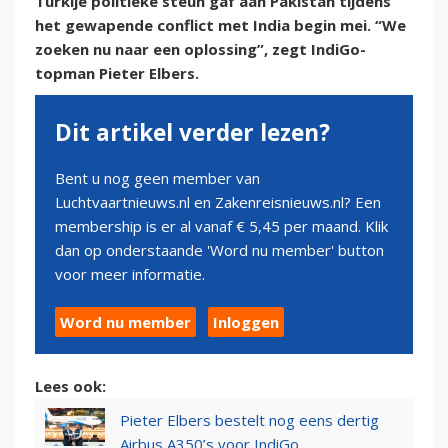
Turkije politieke steun gaf aan Pakistan tijdens
het gewapende conflict met India begin mei. “We
zoeken nu naar een oplossing”, zegt IndiGo-
topman Pieter Elbers.
Dit artikel verder lezen?
Bent u nog geen member van
Luchtvaartnieuws.nl en Zakenreisnieuws.nl? Een
membership is er al vanaf € 5,45 per maand. Klik
dan op onderstaande 'Word nu member' button
voor meer informatie.
Word nu member
Inloggen
Lees ook:
Pieter Elbers bestelt nog eens dertig
Airbus A350’s voor IndiGo