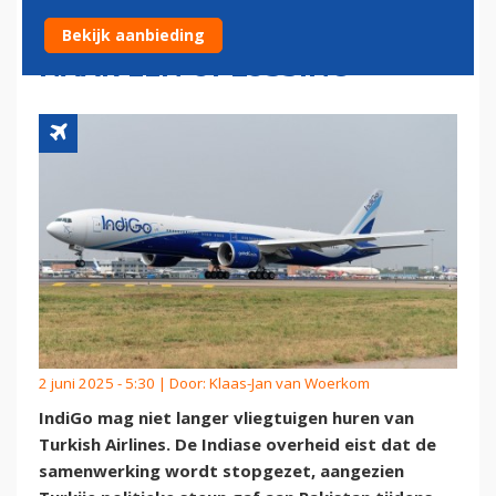
STOPZETTEN: 'WE ZOEKEN
Bekijk aanbieding
NAAR EEN OPLOSSING'
2 juni 2025 - 5:30 | Door:
Klaas-Jan van Woerkom
IndiGo mag niet langer vliegtuigen huren van
Turkish Airlines. De Indiase overheid eist dat de
samenwerking wordt stopgezet, aangezien