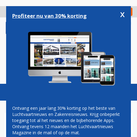
Overslaan
en
x
Digitaal Magazine
Registreer
Check in
naar
Profiteer nu van 30% korting
de
inhoud
gaan
Magazine
Podcasts
Vacatures
Toggl
naviga
Ontvang een jaar lang 30% korting op het beste van
Luchtvaartnieuws en Zakenreisnieuws. Krijg onbeperkt
toegang tot al het nieuws en de bijbehorende Apps.
INDIGO MOET DEAL MET
Ontvang tevens 12 maanden het Luchtvaartnieuws
TURKISH AIRLINES
Magazine in de mail of op de mat.