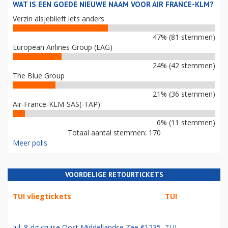
WAT IS EEN GOEDE NIEUWE NAAM VOOR AIR FRANCE-KLM?
Verzin alsjeblieft iets anders
47% (81 stemmen)
European Airlines Group (EAG)
24% (42 stemmen)
The Blue Group
21% (36 stemmen)
Air-France-KLM-SAS(-TAP)
6% (11 stemmen)
Totaal aantal stemmen: 170
Meer polls
VOORDELIGE RETOURTICKETS
TUI vliegtickets
TUI
Jul: 8-dg cruise Oost Middellandse Zee €1235
TUI