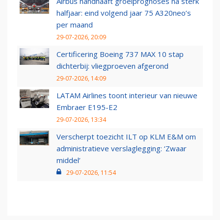
Airbus handhaaft groeiprognoses na sterk
halfjaar: eind volgend jaar 75 A320neo’s
per maand
29-07-2026, 20:09
Certificering Boeing 737 MAX 10 stap
dichterbij: vliegproeven afgerond
29-07-2026, 14:09
LATAM Airlines toont interieur van nieuwe
Embraer E195-E2
29-07-2026, 13:34
Verscherpt toezicht ILT op KLM E&M om
administratieve verslaglegging: ‘Zwaar
middel’
29-07-2026, 11:54