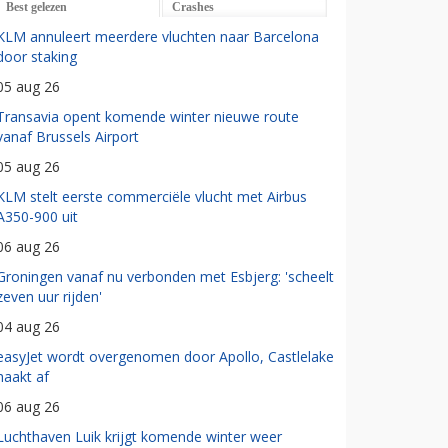
Best gelezen
Crashes
KLM annuleert meerdere vluchten naar Barcelona
door staking
05 aug 26
Transavia opent komende winter nieuwe route
vanaf Brussels Airport
05 aug 26
KLM stelt eerste commerciële vlucht met Airbus
A350-900 uit
06 aug 26
Groningen vanaf nu verbonden met Esbjerg: 'scheelt
zeven uur rijden'
04 aug 26
easyJet wordt overgenomen door Apollo, Castlelake
haakt af
06 aug 26
Luchthaven Luik krijgt komende winter weer