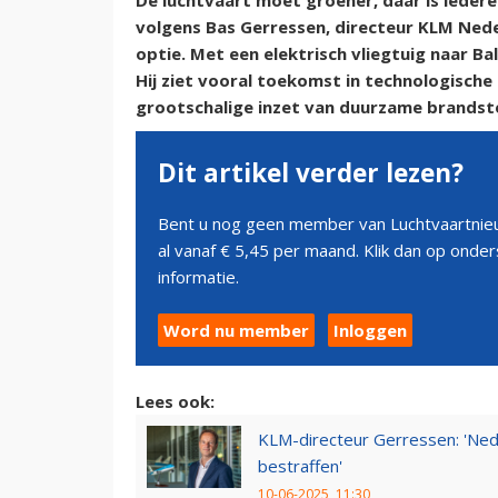
De luchtvaart moet groener, daar is iedere
volgens Bas Gerressen, directeur KLM Nede
optie. Met een elektrisch vliegtuig naar B
Hij ziet vooral toekomst in technologische
grootschalige inzet van duurzame brandsto
Dit artikel verder lezen?
Bent u nog geen member van Luchtvaartnieu
al vanaf € 5,45 per maand. Klik dan op ond
informatie.
Word nu member
Inloggen
Lees ook:
KLM-directeur Gerressen: 'Neder
bestraffen'
10-06-2025, 11:30