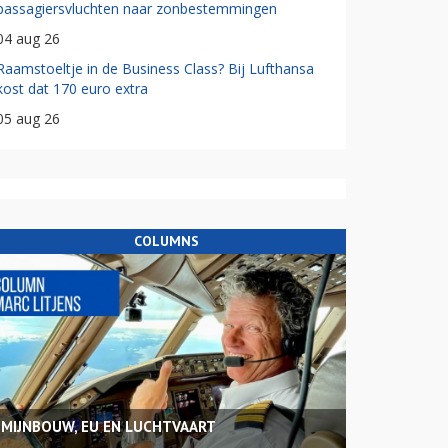
passagiersvluchten naar zonbestemmingen
04 aug 26
Raamstoeltje in de Business Class? Bij Lufthansa
kost dat 170 euro extra
05 aug 26
COLUMNS
MIJNBOUW, EU EN LUCHTVAART