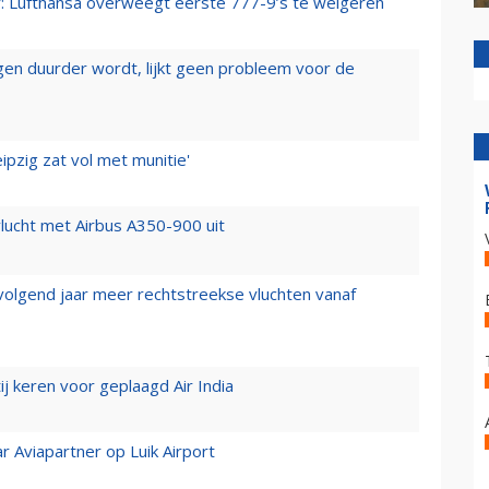
er: Lufthansa overweegt eerste 777-9’s te weigeren
iegen duurder wordt, lijkt geen probleem voor de
ipzig zat vol met munitie'
lucht met Airbus A350-900 uit
 volgend jaar meer rechtstreekse vluchten vanaf
j keren voor geplaagd Air India
r Aviapartner op Luik Airport