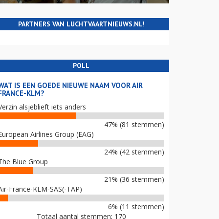
PARTNERS VAN LUCHTVAARTNIEUWS.NL!
POLL
WAT IS EEN GOEDE NIEUWE NAAM VOOR AIR
FRANCE-KLM?
Verzin alsjeblieft iets anders
47% (81 stemmen)
European Airlines Group (EAG)
24% (42 stemmen)
The Blue Group
21% (36 stemmen)
Air-France-KLM-SAS(-TAP)
6% (11 stemmen)
Totaal aantal stemmen: 170