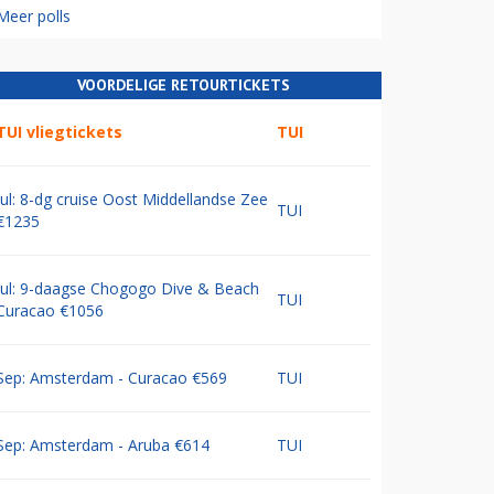
Meer polls
VOORDELIGE RETOURTICKETS
TUI vliegtickets
TUI
Jul: 8-dg cruise Oost Middellandse Zee
TUI
€1235
Jul: 9-daagse Chogogo Dive & Beach
TUI
Curacao €1056
Sep: Amsterdam - Curacao €569
TUI
Sep: Amsterdam - Aruba €614
TUI