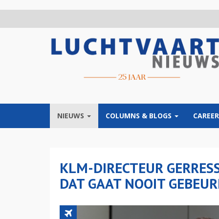
Overslaan
en
naar
de
inhoud
gaan
NIEUWS
COLUMNS & BLOGS
CAREER
KLM-DIRECTEUR GERRESS
DAT GAAT NOOIT GEBEUR