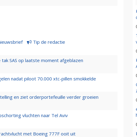
nieuwsbrief
Tip de redactie
 tak SAS op laatste moment afgeblazen
elen nadat piloot 70.000 xtc-pillen smokkelde
elling en ziet orderportefeuille verder groeien
chorting vluchten naar Tel Aviv
vrachtvlucht met Boeing 777F ooit uit