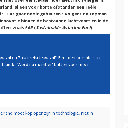
en het over eens. Maar hoe? Elektrisch vliegen is
rland, alleen voor korte afstanden een reële
ali? "Dat gaat nooit gebeuren," volgens de topman.
 innovatie binnen de bestaande luchtvaart en in de
ffen, zoals SAF (
Sustainable Aviation Fuel
).
ws.nl en Zakenreisnieuws.nl? Een membership is er
erstaande 'Word nu member' button voor meer
land moet koploper zijn in technologie, niet in