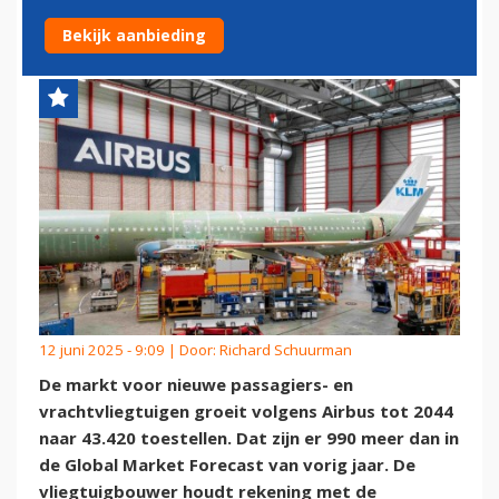
IN 2044
Bekijk aanbieding
12 juni 2025 - 9:09 | Door:
Richard Schuurman
De markt voor nieuwe passagiers- en
vrachtvliegtuigen groeit volgens Airbus tot 2044
naar 43.420 toestellen. Dat zijn er 990 meer dan in
de Global Market Forecast van vorig jaar. De
vliegtuigbouwer houdt rekening met de