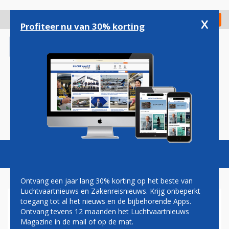
Overslaan
en
x
Digitaal Magazine
Registreer
Check in
naar
Profiteer nu van 30% korting
de
inhoud
gaan
Magazine
Podcasts
Vacatures
Toggl
naviga
Ontvang een jaar lang 30% korting op het beste van
Luchtvaartnieuws en Zakenreisnieuws. Krijg onbeperkt
toegang tot al het nieuws en de bijbehorende Apps.
AIRBUS VOORSPELT VRAAG
Ontvang tevens 12 maanden het Luchtvaartnieuws
NAAR 43.420 VLIEGTUIGEN
Magazine in de mail of op de mat.