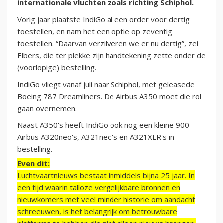
internationale vluchten zoals richting Schiphol.
Vorig jaar plaatste IndiGo al een order voor dertig
toestellen, en nam het een optie op zeventig
toestellen. “Daarvan verzilveren we er nu dertig”, zei
Elbers, die ter plekke zijn handtekening zette onder de
(voorlopige) bestelling.
IndiGo vliegt vanaf juli naar Schiphol, met geleasede
Boeing 787 Dreamliners. De Airbus A350 moet die rol
gaan overnemen.
Naast A350's heeft IndiGo ook nog een kleine 900
Airbus A320neo's, A321neo's en A321XLR's in
bestelling.
Even dit:
Luchtvaartnieuws bestaat inmiddels bijna 25 jaar. In
een tijd waarin talloze vergelijkbare bronnen en
nieuwkomers met veel minder historie om aandacht
schreeuwen, is het belangrijk om betrouwbare