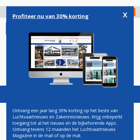
Overslaan
en
x
Digitaal Magazine
Registreer
Check in
naar
Profiteer nu van 30% korting
de
inhoud
gaan
Magazine
Podcasts
Vacatures
Toggl
naviga
Ontvang een jaar lang 30% korting op het beste van
Luchtvaartnieuws en Zakenreisnieuws. Krijg onbeperkt
toegang tot al het nieuws en de bijbehorende Apps.
PIETER ELBERS BESTELT NOG
Ontvang tevens 12 maanden het Luchtvaartnieuws
EENS DERTIG AIRBUS A350’S
Magazine in de mail of op de mat.