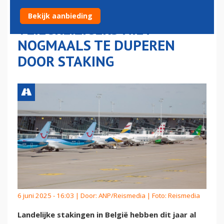
BONDEN OP OM
Bekijk aanbieding
VLIEGREIZIGERS NIET
NOGMAALS TE DUPEREN
DOOR STAKING
6 juni 2025 - 16:03 | Door:
ANP/Reismedia
| Foto: Reismedia
Landelijke stakingen in België hebben dit jaar al