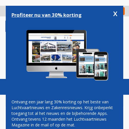
Overslaan
en
x
Digitaal Magazine
Registreer
Check in
naar
Profiteer nu van 30% korting
de
inhoud
gaan
Magazine
Podcasts
Vacatures
Toggl
naviga
Ontvang een jaar lang 30% korting op het beste van
Luchtvaartnieuws en Zakenreisnieuws. Krijg onbeperkt
toegang tot al het nieuws en de bijbehorende Apps.
BELGISCHE
Ontvang tevens 12 maanden het Luchtvaartnieuws
LUCHTVAARTSECTOR ROEPT
Magazine in de mail of op de mat.