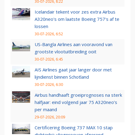
30-07-2026, 8:22
Icelandair tekent voor zes extra Airbus
A320neo's om laatste Boeing 757's af te
lossen
30-07-2026, 6:52
US-Bangla Airlines aan vooravond van
grootste vlootuitbreiding ooit
30-07-2026, 6:45
AIS Airlines gaat jaar langer door met
lijndienst binnen Schotland
30-07-2026, 6:30
Airbus handhaaft groeiprognoses na sterk
halfjaar: eind volgend jaar 75 A320neo’s
per maand
29-07-2026, 20:09
Certificering Boeing 737 MAX 10 stap
dichterbij: vliegproeven afgerond