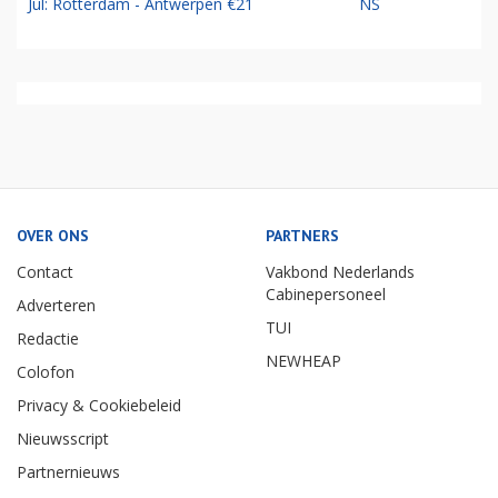
Jul: Rotterdam - Antwerpen €21
NS
OVER ONS
PARTNERS
Contact
Vakbond Nederlands
Cabinepersoneel
Adverteren
TUI
Redactie
NEWHEAP
Colofon
Privacy & Cookiebeleid
Nieuwsscript
Partnernieuws