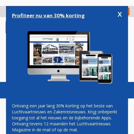
Overslaan
en
x
Digitaal Magazine
Registreer
Check in
naar
Profiteer nu van 30% korting
de
inhoud
gaan
Magazine
Podcasts
Vacatures
Toggl
naviga
Ontvang een jaar lang 30% korting op het beste van
Luchtvaartnieuws en Zakenreisnieuws. Krijg onbeperkt
toegang tot al het nieuws en de bijbehorende Apps.
FINNAIR VERWACHT
Ontvang tevens 12 maanden het Luchtvaartnieuws
OPNIEUW HONDERDEN
Magazine in de mail of op de mat.