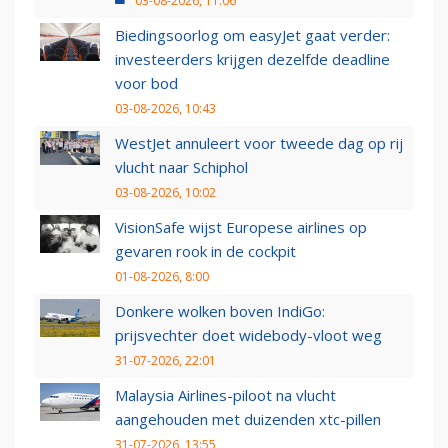
03-08-2026, 11:06
Biedingsoorlog om easyJet gaat verder:
investeerders krijgen dezelfde deadline
voor bod
03-08-2026, 10:43
WestJet annuleert voor tweede dag op rij
vlucht naar Schiphol
03-08-2026, 10:02
VisionSafe wijst Europese airlines op
gevaren rook in de cockpit
01-08-2026, 8:00
Donkere wolken boven IndiGo:
prijsvechter doet widebody-vloot weg
31-07-2026, 22:01
Malaysia Airlines-piloot na vlucht
aangehouden met duizenden xtc-pillen
31-07-2026, 13:55