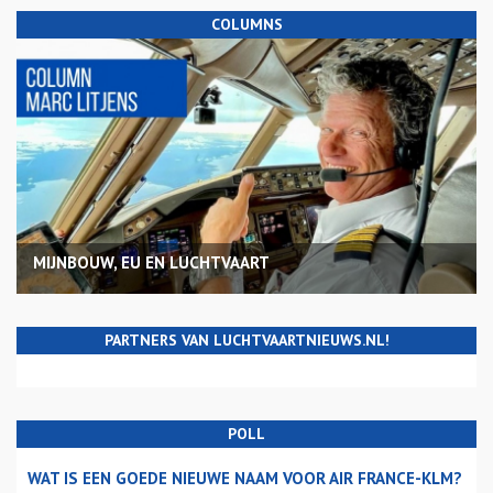
COLUMNS
MIJNBOUW, EU EN LUCHTVAART
PARTNERS VAN LUCHTVAARTNIEUWS.NL!
POLL
WAT IS EEN GOEDE NIEUWE NAAM VOOR AIR FRANCE-KLM?