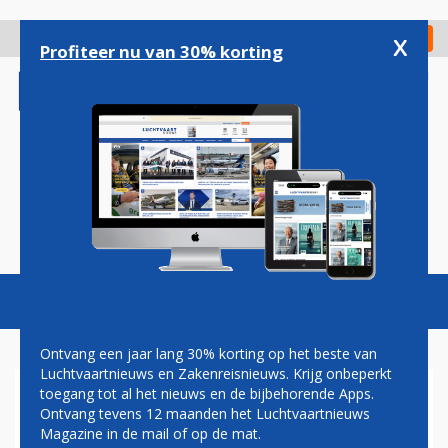
Overslaan
en
x
Digitaal Magazine
Registreer
Check in
naar
Profiteer nu van 30% korting
de
inhoud
gaan
Magazine
Podcasts
Vacatures
Toggl
naviga
Ontvang een jaar lang 30% korting op het beste van
Luchtvaartnieuws en Zakenreisnieuws. Krijg onbeperkt
toegang tot al het nieuws en de bijbehorende Apps.
DONDERDAG TOCH UIT ALLE
Ontvang tevens 12 maanden het Luchtvaartnieuws
RICHTINGEN TREINVERKEER
Magazine in de mail of op de mat.