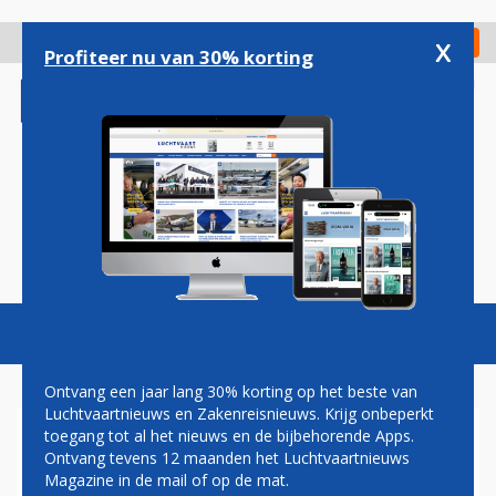
Overslaan
en
x
Digitaal Magazine
Registreer
Check in
naar
Profiteer nu van 30% korting
de
inhoud
gaan
Magazine
Podcasts
Vacatures
Toggl
naviga
Ontvang een jaar lang 30% korting op het beste van
Luchtvaartnieuws en Zakenreisnieuws. Krijg onbeperkt
toegang tot al het nieuws en de bijbehorende Apps.
TREINVERKEER
Ontvang tevens 12 maanden het Luchtvaartnieuws
Magazine in de mail of op de mat.