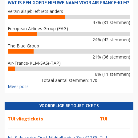
WAT IS EEN GOEDE NIEUWE NAAM VOOR AIR FRANCE-KLM?
Verzin alsjeblieft iets anders
47% (81 stemmen)
European Airlines Group (EAG)
24% (42 stemmen)
The Blue Group
21% (36 stemmen)
Air-France-KLM-SAS(-TAP)
6% (11 stemmen)
Totaal aantal stemmen: 170
Meer polls
VOORDELIGE RETOURTICKETS
TUI vliegtickets
TUI
Jul: 8-dg cruise Oost Middellandse Zee €1235
TUI