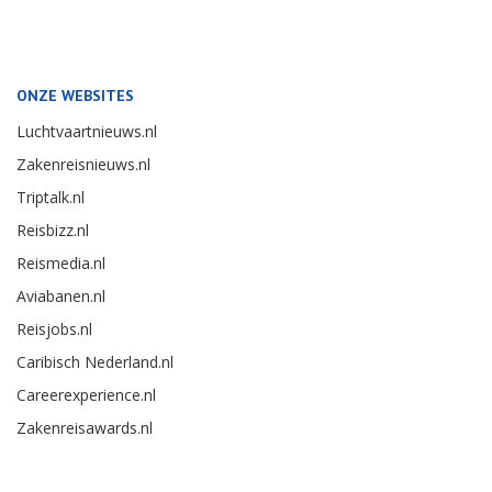
ONZE WEBSITES
Luchtvaartnieuws.nl
Zakenreisnieuws.nl
Triptalk.nl
Reisbizz.nl
Reismedia.nl
Aviabanen.nl
Reisjobs.nl
Caribisch Nederland.nl
Careerexperience.nl
Zakenreisawards.nl