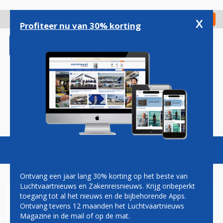
Overslaan
en
x
Digitaal Magazine
Registreer
Check in
naar
Profiteer nu van 30% korting
de
inhoud
gaan
Magazine
Podcasts
Vacatures
Toggl
naviga
Ontvang een jaar lang 30% korting op het beste van
Luchtvaartnieuws en Zakenreisnieuws. Krijg onbeperkt
toegang tot al het nieuws en de bijbehorende Apps.
NEDERLANDSE JONGEREN
Ontvang tevens 12 maanden het Luchtvaartnieuws
VLIEGEN VAKER, ZORGEN
Magazine in de mail of op de mat.