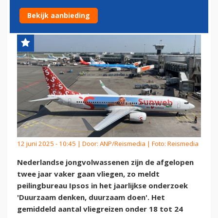
OVER KLIMAAT NEMEN AF
Bekijk aanbieding
12 juni 2025 - 10:45 | Door:
ANP/Reismedia
| Foto: Reismedia
Nederlandse jongvolwassenen zijn de afgelopen
twee jaar vaker gaan vliegen, zo meldt
peilingbureau Ipsos in het jaarlijkse onderzoek
'Duurzaam denken, duurzaam doen'. Het
gemiddeld aantal vliegreizen onder 18 tot 24