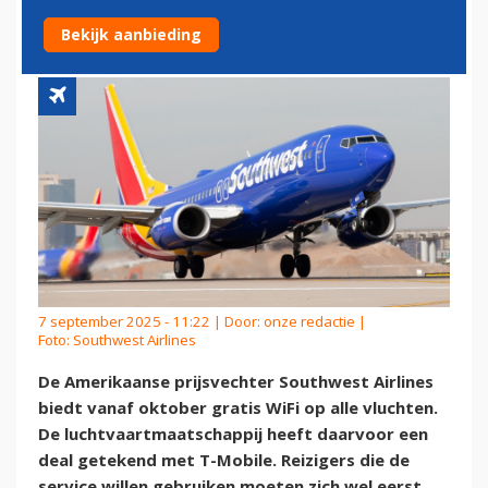
VLUCHTEN
Bekijk aanbieding
7 september 2025 - 11:22 | Door:
onze redactie
|
Foto: Southwest Airlines
De Amerikaanse prijsvechter Southwest Airlines
biedt vanaf oktober gratis WiFi op alle vluchten.
De luchtvaartmaatschappij heeft daarvoor een
deal getekend met T-Mobile. Reizigers die de
service willen gebruiken moeten zich wel eerst