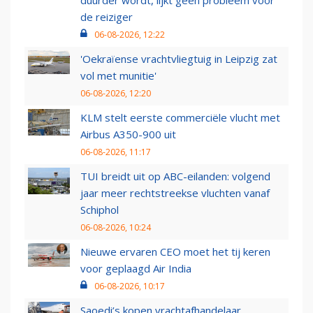
duurder wordt, lijkt geen probleem voor
de reiziger
06-08-2026, 12:22
'Oekraïense vrachtvliegtuig in Leipzig zat
vol met munitie'
06-08-2026, 12:20
KLM stelt eerste commerciële vlucht met
Airbus A350-900 uit
06-08-2026, 11:17
TUI breidt uit op ABC-eilanden: volgend
jaar meer rechtstreekse vluchten vanaf
Schiphol
06-08-2026, 10:24
Nieuwe ervaren CEO moet het tij keren
voor geplaagd Air India
06-08-2026, 10:17
Saoedi’s kopen vrachtafhandelaar