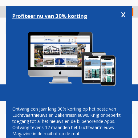
Overslaan
en
x
Digitaal Magazine
Registreer
Check in
naar
Profiteer nu van 30% korting
de
inhoud
gaan
Magazine
Podcasts
Vacatures
Toggl
naviga
Ontvang een jaar lang 30% korting op het beste van
Luchtvaartnieuws en Zakenreisnieuws. Krijg onbeperkt
toegang tot al het nieuws en de bijbehorende Apps.
SOUTHWEST AIRLINES KOMT
Ontvang tevens 12 maanden het Luchtvaartnieuws
MET GRATIS WIFI OP ALLE
Magazine in de mail of op de mat.