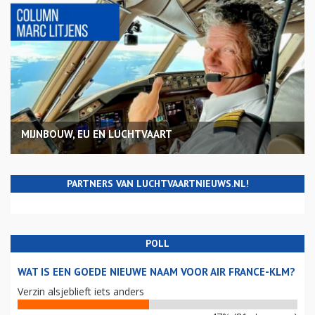
MIJNBOUW, EU EN LUCHTVAART
PARTNERS VAN LUCHTVAARTNIEUWS.NL!
POLL
WAT IS EEN GOEDE NIEUWE NAAM VOOR AIR FRANCE-KLM?
Verzin alsjeblieft iets anders