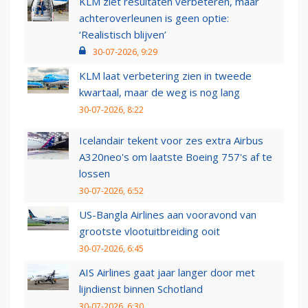
KLM ziet resultaten verbeteren, maar
achteroverleunen is geen optie:
‘Realistisch blijven’
30-07-2026, 9:29
KLM laat verbetering zien in tweede
kwartaal, maar de weg is nog lang
30-07-2026, 8:22
Icelandair tekent voor zes extra Airbus
A320neo's om laatste Boeing 757's af te
lossen
30-07-2026, 6:52
US-Bangla Airlines aan vooravond van
grootste vlootuitbreiding ooit
30-07-2026, 6:45
AIS Airlines gaat jaar langer door met
lijndienst binnen Schotland
30-07-2026, 6:30