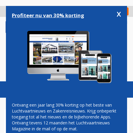
Overslaan
en
x
Digitaal Magazine
Registreer
Check in
naar
Profiteer nu van 30% korting
de
inhoud
gaan
Magazine
Podcasts
Vacatures
Toggl
naviga
Ontvang een jaar lang 30% korting op het beste van
Luchtvaartnieuws en Zakenreisnieuws. Krijg onbeperkt
toegang tot al het nieuws en de bijbehorende Apps.
TWEE AMERIKANEN DIE
Ontvang tevens 12 maanden het Luchtvaartnieuws
NAAR NICE WILDEN
Magazine in de mail of op de mat.