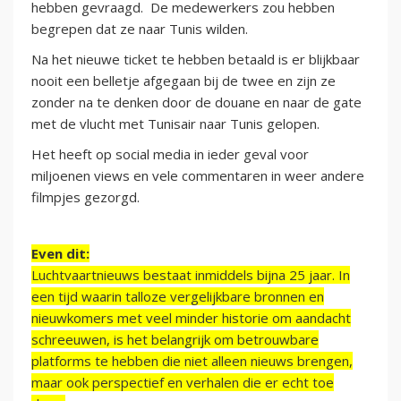
hebben gevraagd. De medewerkers zou hebben
begrepen dat ze naar Tunis wilden.
Na het nieuwe ticket te hebben betaald is er blijkbaar
nooit een belletje afgegaan bij de twee en zijn ze
zonder na te denken door de douane en naar de gate
met de vlucht met Tunisair naar Tunis gelopen.
Het heeft op social media in ieder geval voor
miljoenen views en vele commentaren in weer andere
filmpjes gezorgd.
Even dit:
Luchtvaartnieuws bestaat inmiddels bijna 25 jaar. In
een tijd waarin talloze vergelijkbare bronnen en
nieuwkomers met veel minder historie om aandacht
schreeuwen, is het belangrijk om betrouwbare
platforms te hebben die niet alleen nieuws brengen,
maar ook perspectief en verhalen die er echt toe