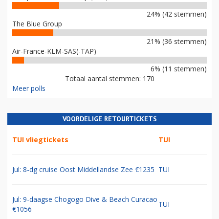
24% (42 stemmen)
The Blue Group
21% (36 stemmen)
Air-France-KLM-SAS(-TAP)
6% (11 stemmen)
Totaal aantal stemmen: 170
Meer polls
VOORDELIGE RETOURTICKETS
TUI vliegtickets
TUI
Jul: 8-dg cruise Oost Middellandse Zee €1235
TUI
Jul: 9-daagse Chogogo Dive & Beach Curacao
TUI
€1056