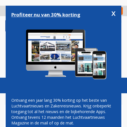
Overslaan
en
x
Digitaal Magazine
Registreer
Check in
naar
Profiteer nu van 30% korting
de
inhoud
gaan
Magazine
Podcasts
Vacatures
Toggl
naviga
Ontvang een jaar lang 30% korting op het beste van
Luchtvaartnieuws en Zakenreisnieuws. Krijg onbeperkt
toegang tot al het nieuws en de bijbehorende Apps.
UNITED AIRLINES DIT
Ontvang tevens 12 maanden het Luchtvaartnieuws
NAJAAR OOK VAN CHICAGO
Magazine in de mail of op de mat.