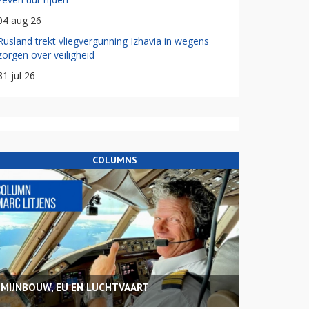
04 aug 26
Rusland trekt vliegvergunning Izhavia in wegens
zorgen over veiligheid
31 jul 26
COLUMNS
MIJNBOUW, EU EN LUCHTVAART