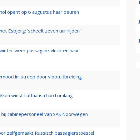
hol opent op 6 augustus haar deuren
t Esbjerg: 'scheelt zeven uur rijden'
 winter weer passagiersvluchten naar
ernood in: streep door vlootuitbreiding
ukken winst Lufthansa hard omlaag
 bij cabinepersoneel van SAS Noorwegen
voor zelfgemaakt Russisch passagierstoestel