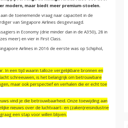
nder modern, maar biedt meer premium-stoelen.
aan de toenemende vraag naar capaciteit in de
diger van Singapore Airlines desgevraagd.
agiers in Economy (drie minder dan in de A350), 28 in
s meer) en vier in First Class.
ngapore Airlines in 2016 de eerste was op Schiphol,
r. In een tijd waarin talloze vergelijkbare bronnen en
acht schreeuwen, is het belangrijk om betrouwbare
ngen, maar ook perspectief en verhalen die er echt toe
ieuws vind je die betrouwbaarheid. Onze toewijding aan
ijke nieuws over de luchtvaart- en (zaken)reisindustrie
raag een stap voor willen blijven.