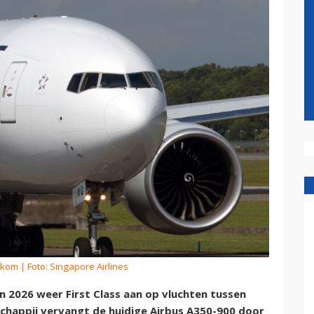
rkom
| Foto: Singapore Airlines
n 2026 weer First Class aan op vluchten tussen
chappij vervangt de huidige Airbus A350-900 door