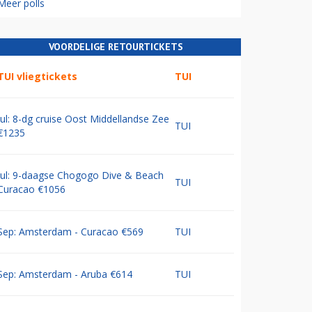
Meer polls
VOORDELIGE RETOURTICKETS
TUI vliegtickets
TUI
Jul: 8-dg cruise Oost Middellandse Zee
TUI
€1235
Jul: 9-daagse Chogogo Dive & Beach
TUI
Curacao €1056
Sep: Amsterdam - Curacao €569
TUI
Sep: Amsterdam - Aruba €614
TUI