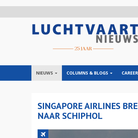
Overslaan
en
naar
de
inhoud
gaan
NIEUWS
COLUMNS & BLOGS
CAREER
SINGAPORE AIRLINES BRE
NAAR SCHIPHOL