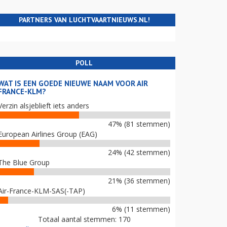
PARTNERS VAN LUCHTVAARTNIEUWS.NL!
POLL
WAT IS EEN GOEDE NIEUWE NAAM VOOR AIR
FRANCE-KLM?
Verzin alsjeblieft iets anders
47% (81 stemmen)
European Airlines Group (EAG)
24% (42 stemmen)
The Blue Group
21% (36 stemmen)
Air-France-KLM-SAS(-TAP)
6% (11 stemmen)
Totaal aantal stemmen: 170