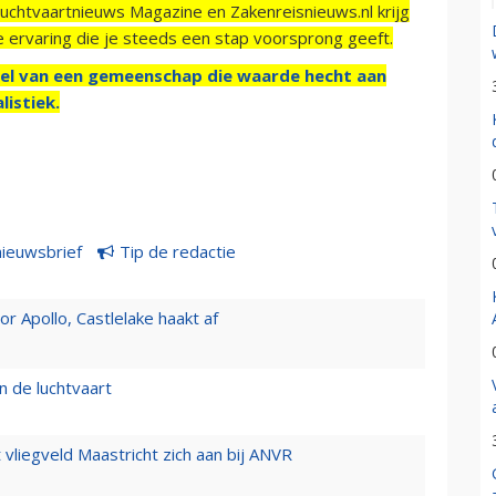
Luchtvaartnieuws Magazine en Zakenreisnieuws.nl krijg
e ervaring die je steeds een stap voorsprong geeft.
el van een gemeenschap die waarde hecht aan
listiek.
nieuwsbrief
Tip de redactie
 Apollo, Castlelake haakt af
n de luchtvaart
t vliegveld Maastricht zich aan bij ANVR