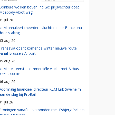
Donkere wolken boven IndiGo: prijsvechter doet
widebody-vloot weg
31 jul 26
KLM annuleert meerdere vluchten naar Barcelona
door staking
05 aug 26
Transavia opent komende winter nieuwe route
vanaf Brussels Airport
05 aug 26
KLM stelt eerste commerciële vlucht met Airbus
A350-900 uit
06 aug 26
Voormalig financieel directeur KLM Erik Swelheim
aan de slag bij ProRail
31 jul 26
Groningen vanaf nu verbonden met Esbjerg: 'scheelt
zeven uur rijden'