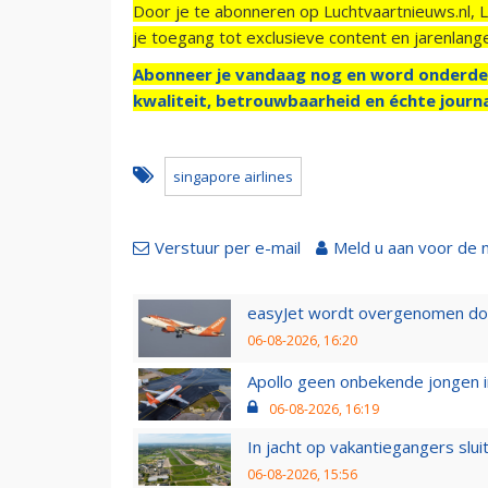
Door je te abonneren op Luchtvaartnieuws.nl, 
je toegang tot exclusieve content en jarenlang
Abonneer je vandaag nog en word onderde
kwaliteit, betrouwbaarheid en échte journa
singapore airlines
Verstuur per e-mail
Meld u aan voor de 
easyJet wordt overgenomen door
06-08-2026, 16:20
Apollo geen onbekende jongen i
06-08-2026, 16:19
In jacht op vakantiegangers slui
06-08-2026, 15:56