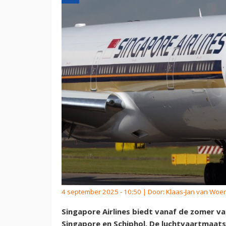
4 september 2025 - 10:50 | Door:
Klaas-Jan van Woe
Singapore Airlines biedt vanaf de zomer va
Singapore en Schiphol. De luchtvaartmaats