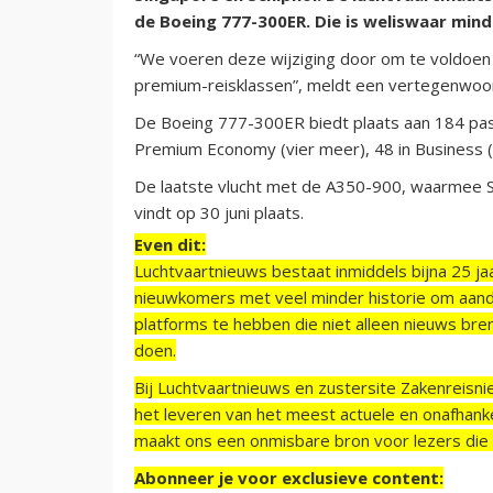
de Boeing 777-300ER. Die is weliswaar mi
“We voeren deze wijziging door om te voldoen 
premium-reisklassen”, meldt een vertegenwoor
De Boeing 777-300ER biedt plaats aan 184 pass
Premium Economy (vier meer), 48 in Business (ze
De laatste vlucht met de A350-900, waarmee Si
vindt op 30 juni plaats.
Even dit:
Luchtvaartnieuws bestaat inmiddels bijna 25 jaa
nieuwkomers met veel minder historie om aand
platforms te hebben die niet alleen nieuws bre
doen.
Bij Luchtvaartnieuws en zustersite Zakenreisn
het leveren van het meest actuele en onafhankel
maakt ons een onmisbare bron voor lezers die g
Abonneer je voor exclusieve content: