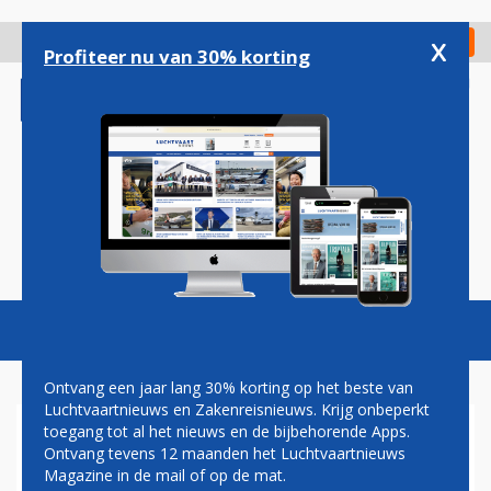
Overslaan
en
x
Digitaal Magazine
Registreer
Check in
naar
Profiteer nu van 30% korting
de
inhoud
gaan
Magazine
Podcasts
Vacatures
Toggl
naviga
Ontvang een jaar lang 30% korting op het beste van
Luchtvaartnieuws en Zakenreisnieuws. Krijg onbeperkt
toegang tot al het nieuws en de bijbehorende Apps.
START- EN LANDINGSBAAN
Ontvang tevens 12 maanden het Luchtvaartnieuws
SINT MAARTEN GESLOTEN NA
Magazine in de mail of op de mat.