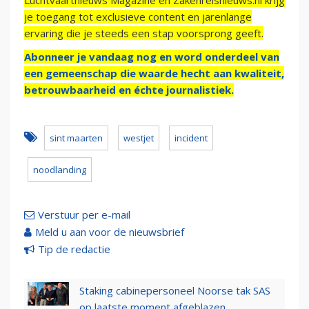
Luchtvaartnieuws Magazine en Zakenreisnieuws.nl krijg
je toegang tot exclusieve content en jarenlange
ervaring die je steeds een stap voorsprong geeft.
Abonneer je vandaag nog en word onderdeel van
een gemeenschap die waarde hecht aan kwaliteit,
betrouwbaarheid en échte journalistiek.
sint maarten
westjet
incident
noodlanding
Verstuur per e-mail
Meld u aan voor de nieuwsbrief
Tip de redactie
Staking cabinepersoneel Noorse tak SAS
op laatste moment afgeblazen