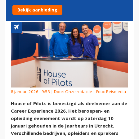
CAREER EXPERIENCE 2026
Bekijk aanbieding
8 januari 2026 - 9:53 | Door:
Onze redactie
| Foto: Reismedia
House of Pilots is bevestigd als deelnemer aan de
Career Experience 2026. Het beroepen- en
opleiding evenement wordt op zaterdag 10
januari gehouden in de Jaarbeurs in Utrecht.
Verschillende bedrijven, opleiders en sprekers