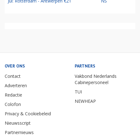
Jul: Rotterdam - Antwerpen €21
NS
OVER ONS
PARTNERS
Contact
Vakbond Nederlands
Cabinepersoneel
Adverteren
TUI
Redactie
NEWHEAP
Colofon
Privacy & Cookiebeleid
Nieuwsscript
Partnernieuws