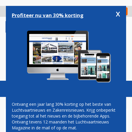
Overslaan
en
x
Digitaal Magazine
Registreer
Check in
naar
Profiteer nu van 30% korting
de
inhoud
gaan
Magazine
Podcasts
Vacatures
Toggl
naviga
Ontvang een jaar lang 30% korting op het beste van
Luchtvaartnieuws en Zakenreisnieuws. Krijg onbeperkt
toegang tot al het nieuws en de bijbehorende Apps.
HOUSE OF PILOTS BEVESTIGD
Ontvang tevens 12 maanden het Luchtvaartnieuws
ALS DEELNEMER VAN DE
Magazine in de mail of op de mat.