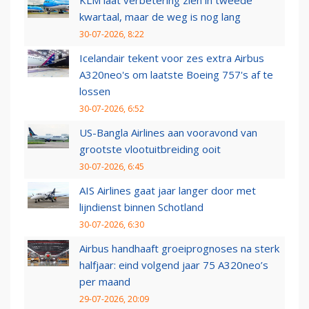
KLM laat verbetering zien in tweede
kwartaal, maar de weg is nog lang
30-07-2026, 8:22
Icelandair tekent voor zes extra Airbus
A320neo's om laatste Boeing 757's af te
lossen
30-07-2026, 6:52
US-Bangla Airlines aan vooravond van
grootste vlootuitbreiding ooit
30-07-2026, 6:45
AIS Airlines gaat jaar langer door met
lijndienst binnen Schotland
30-07-2026, 6:30
Airbus handhaaft groeiprognoses na sterk
halfjaar: eind volgend jaar 75 A320neo’s
per maand
29-07-2026, 20:09