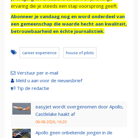
ervaring die je steeds een stap voorsprong geeft.
Abonneer je vandaag nog en word onderdeel van
een gemeenschap die waarde hecht aan kwaliteit,
betrouwbaarheid en échte journalistiek.
career experience
house of pilots
Verstuur per e-mail
Meld u aan voor de nieuwsbrief
Tip de redactie
easyJet wordt overgenomen door Apollo,
Castlelake haakt af
06-08-2026, 16:20
Apollo geen onbekende jongen in de