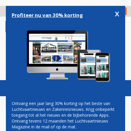
Overslaan
en
x
Digitaal Magazine
Registreer
Check in
naar
Profiteer nu van 30% korting
de
inhoud
gaan
Magazine
Podcasts
Vacatures
Toggl
naviga
Ontvang een jaar lang 30% korting op het beste van
Luchtvaartnieuws en Zakenreisnieuws. Krijg onbeperkt
toegang tot al het nieuws en de bijbehorende Apps.
AER LINGUS STOPT MET
Ontvang tevens 12 maanden het Luchtvaartnieuws
UITVOEREN VAN VERRE
Magazine in de mail of op de mat.