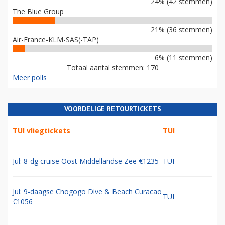
24% (42 stemmen)
The Blue Group
21% (36 stemmen)
Air-France-KLM-SAS(-TAP)
6% (11 stemmen)
Totaal aantal stemmen: 170
Meer polls
VOORDELIGE RETOURTICKETS
TUI vliegtickets
TUI
Jul: 8-dg cruise Oost Middellandse Zee €1235
TUI
Jul: 9-daagse Chogogo Dive & Beach Curacao
TUI
€1056