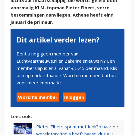
luchtvaartmaatschappij, die wordt geleid door
voormalig KLM-topman Pieter Elbers, verre
bestemmingen aanvliegen. Athene heeft eind
januari de primeur.
Dit artikel verder lezen?
Bent u nog geen member van
Luchtvaartnieuws.nl en Zakenreisnieuws.nl? Een
membership is er al vanaf € 5,45 per maand. Klik
dan op onderstaande 'Word nu member' button
voor meer informatie.
Word nu member
Inloggen
Lees ook:
Pieter Elbers sprint met IndiGo naar de
wereldtop: 'India heeft haast, dus wij