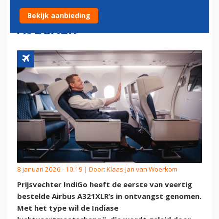
ONTVANGST EERSTE AIRBUS
Bekijk aanbieding
A321XLR
8 januari 2026 - 10:19 | Door:
Klaas-Jan van Woerkom
Prijsvechter IndiGo heeft de eerste van veertig
bestelde Airbus A321XLR’s in ontvangst genomen.
Met het type wil de Indiase