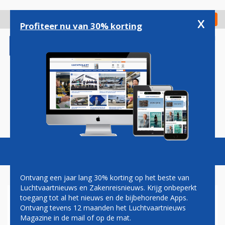
Overslaan
en
x
Digitaal Magazine
Registreer
Check in
naar
Profiteer nu van 30% korting
de
inhoud
gaan
Magazine
Podcasts
Vacatures
Toggl
naviga
Ontvang een jaar lang 30% korting op het beste van
Luchtvaartnieuws en Zakenreisnieuws. Krijg onbeperkt
toegang tot al het nieuws en de bijbehorende Apps.
INDIGO START NIEUW
Ontvang tevens 12 maanden het Luchtvaartnieuws
HOOFDSTUK MET
Magazine in de mail of op de mat.