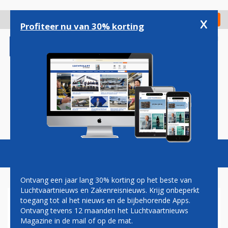
Overslaan
en
x
Digitaal Magazine
Registreer
Check in
naar
Profiteer nu van 30% korting
de
inhoud
gaan
Magazine
Podcasts
Vacatures
Toggl
naviga
Ontvang een jaar lang 30% korting op het beste van
Luchtvaartnieuws en Zakenreisnieuws. Krijg onbeperkt
toegang tot al het nieuws en de bijbehorende Apps.
GROTE RAMPENOEFENING OP
Ontvang tevens 12 maanden het Luchtvaartnieuws
LUCHTHAVEN CURAÇAO
Magazine in de mail of op de mat.