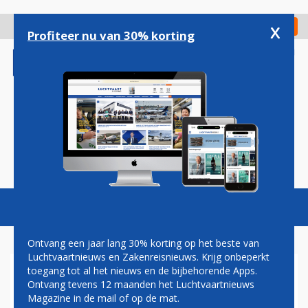
Overslaan
en
x
Digitaal Magazine
Registreer
Check in
naar
Profiteer nu van 30% korting
de
inhoud
gaan
Magazine
Podcasts
Vacatures
Toggl
naviga
Ontvang een jaar lang 30% korting op het beste van
Luchtvaartnieuws en Zakenreisnieuws. Krijg onbeperkt
toegang tot al het nieuws en de bijbehorende Apps.
OPNIEUW PILOOT JAPAN
Ontvang tevens 12 maanden het Luchtvaartnieuws
AIRLINES BETRAPT OP
Magazine in de mail of op de mat.