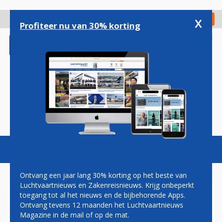
Overslaan
en
x
Digitaal Magazine
Registreer
Check in
naar
Profiteer nu van 30% korting
de
inhoud
gaan
Magazine
Podcasts
Vacatures
Toggl
naviga
Ontvang een jaar lang 30% korting op het beste van
Luchtvaartnieuws en Zakenreisnieuws. Krijg onbeperkt
toegang tot al het nieuws en de bijbehorende Apps.
OPROEP: KANKERONDERZOEK
Ontvang tevens 12 maanden het Luchtvaartnieuws
OP SCHIPHOL NU HARD
Magazine in de mail of op de mat.