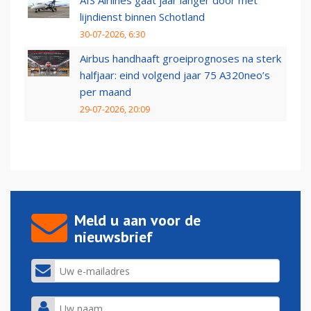
AIS Airlines gaat jaar langer door met
lijndienst binnen Schotland
30-07-2026, 6:30
Airbus handhaaft groeiprognoses na sterk
halfjaar: eind volgend jaar 75 A320neo’s
per maand
29-07-2026, 20:09
Meld u aan voor de
nieuwsbrief