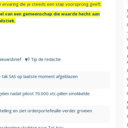
e ervaring die je steeds een stap voorsprong geeft.
el van een gemeenschap die waarde hecht aan
listiek.
nieuwsbrief
Tip de redactie
 tak SAS op laatste moment afgeblazen
elen nadat piloot 70.000 xtc-pillen smokkelde
elling en ziet orderportefeuille verder groeien
chorting vluchten naar Tel Aviv