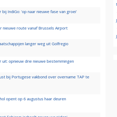
 bij IndiGo: 'op naar nieuwe fase van groei'
 nieuwe route vanaf Brussels Airport
aatschappijen langer weg uit Golfregio
er uit: opnieuw drie nieuwe bestemmingen
rust bij Portugese vakbond over overname TAP te
hol opent op 6 augustus haar deuren
t Esbjerg: 'scheelt zeven uur rijden'