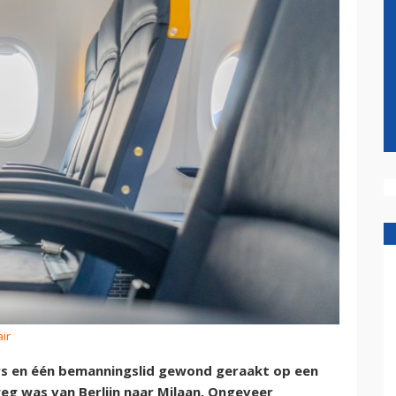
ir
ers en één bemanningslid gewond geraakt op een
g was van Berlijn naar Milaan. Ongeveer