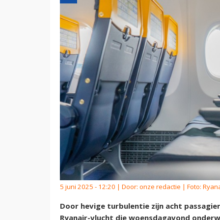
5 juni 2025 - 12:20 | Door:
onze redactie
| Foto: Ryana
Door hevige turbulentie zijn acht passagi
Ryanair-vlucht die woensdagavond onderwe