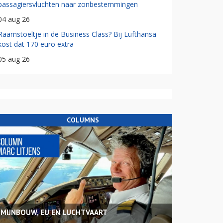
passagiersvluchten naar zonbestemmingen
04 aug 26
Raamstoeltje in de Business Class? Bij Lufthansa
kost dat 170 euro extra
05 aug 26
COLUMNS
MIJNBOUW, EU EN LUCHTVAART