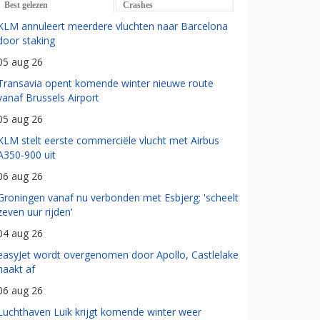
Best gelezen
Crashes
KLM annuleert meerdere vluchten naar Barcelona
door staking
05 aug 26
Transavia opent komende winter nieuwe route
vanaf Brussels Airport
05 aug 26
KLM stelt eerste commerciële vlucht met Airbus
A350-900 uit
06 aug 26
Groningen vanaf nu verbonden met Esbjerg: 'scheelt
zeven uur rijden'
04 aug 26
easyJet wordt overgenomen door Apollo, Castlelake
haakt af
06 aug 26
Luchthaven Luik krijgt komende winter weer