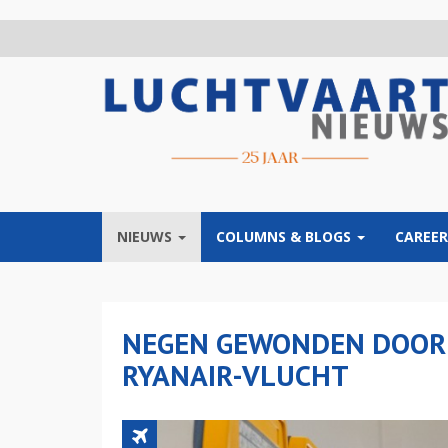
Overslaan
en
naar
de
inhoud
gaan
NIEUWS
COLUMNS & BLOGS
CAREER
NEGEN GEWONDEN DOOR 
RYANAIR-VLUCHT