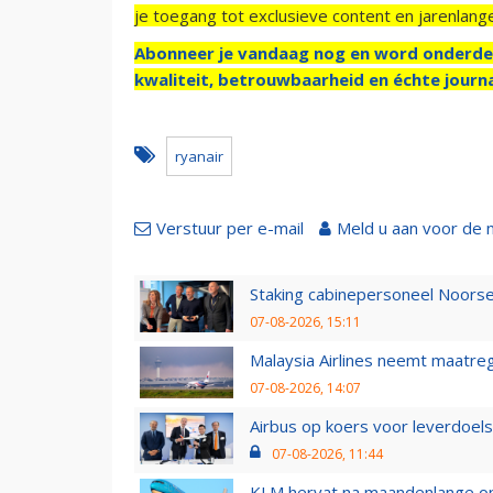
je toegang tot exclusieve content en jarenlang
Abonneer je vandaag nog en word onderde
kwaliteit, betrouwbaarheid en échte journa
ryanair
Verstuur per e-mail
Meld u aan voor de 
Staking cabinepersoneel Noorse
07-08-2026, 15:11
Malaysia Airlines neemt maatreg
07-08-2026, 14:07
Airbus op koers voor leverdoelst
07-08-2026, 11:44
KLM hervat na maandenlange ops