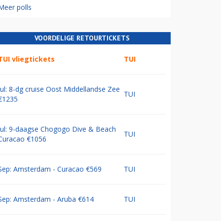
Meer polls
VOORDELIGE RETOURTICKETS
TUI vliegtickets
TUI
Jul: 8-dg cruise Oost Middellandse Zee
TUI
€1235
Jul: 9-daagse Chogogo Dive & Beach
TUI
Curacao €1056
Sep: Amsterdam - Curacao €569
TUI
Sep: Amsterdam - Aruba €614
TUI