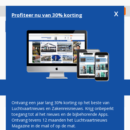
Overslaan
en
x
Digitaal Magazine
Registreer
Check in
naar
Profiteer nu van 30% korting
de
inhoud
gaan
Magazine
Podcasts
Vacatures
Toggl
naviga
Ontvang een jaar lang 30% korting op het beste van
Luchtvaartnieuws en Zakenreisnieuws. Krijg onbeperkt
toegang tot al het nieuws en de bijbehorende Apps.
EL AL ANNULEERT OOK DE
Ontvang tevens 12 maanden het Luchtvaartnieuws
KOMENDE DAGEN ALLE
Magazine in de mail of op de mat.