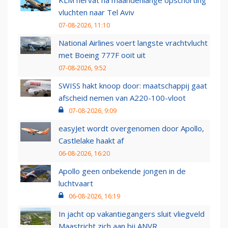
KLM hervat na maandenlange opschorting
vluchten naar Tel Aviv
07-08-2026, 11:10
National Airlines voert langste vrachtvlucht
met Boeing 777F ooit uit
07-08-2026, 9:52
SWISS hakt knoop door: maatschappij gaat
afscheid nemen van A220-100-vloot
07-08-2026, 9:09
easyJet wordt overgenomen door Apollo,
Castlelake haakt af
06-08-2026, 16:20
Apollo geen onbekende jongen in de
luchtvaart
06-08-2026, 16:19
In jacht op vakantiegangers sluit vliegveld
Maastricht zich aan bij ANVR