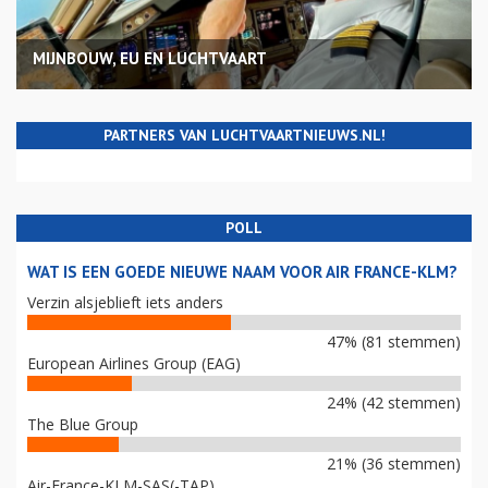
MIJNBOUW, EU EN LUCHTVAART
PARTNERS VAN LUCHTVAARTNIEUWS.NL!
POLL
WAT IS EEN GOEDE NIEUWE NAAM VOOR AIR FRANCE-KLM?
Verzin alsjeblieft iets anders
47% (81 stemmen)
European Airlines Group (EAG)
24% (42 stemmen)
The Blue Group
21% (36 stemmen)
Air-France-KLM-SAS(-TAP)