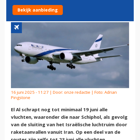
VLUCHTEN
Bekijk aanbieding
16 juni 2025 - 11:27 | Door:
onze redactie
| Foto: Adrian
Pingstone
El Al schrapt nog tot minimaal 19 juni alle
vluchten, waaronder die naar Schiphol, als gevolg
van de sluiting van het Israëlische luchtruim door
raketaanvallen vanuit Iran. Op een deel van de
routes zijn zelfs tot 23 juni alle vluchten