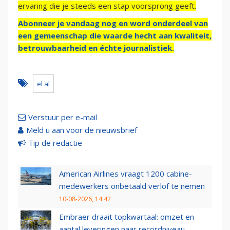
ervaring die je steeds een stap voorsprong geeft.
Abonneer je vandaag nog en word onderdeel van
een gemeenschap die waarde hecht aan kwaliteit,
betrouwbaarheid en échte journalistiek.
el al
Verstuur per e-mail
Meld u aan voor de nieuwsbrief
Tip de redactie
American Airlines vraagt 1200 cabine-
medewerkers onbetaald verlof te nemen
10-08-2026, 14:42
Embraer draait topkwartaal: omzet en
aantal leveringen naar recordniveau