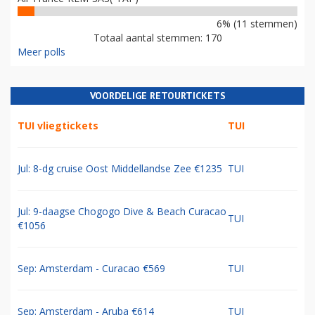
6% (11 stemmen)
Totaal aantal stemmen: 170
Meer polls
VOORDELIGE RETOURTICKETS
TUI vliegtickets
TUI
Jul: 8-dg cruise Oost Middellandse Zee €1235
TUI
Jul: 9-daagse Chogogo Dive & Beach Curacao
TUI
€1056
Sep: Amsterdam - Curacao €569
TUI
Sep: Amsterdam - Aruba €614
TUI