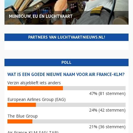
MIJNBOUW, EU EN LUCHTVAART
PARTNERS VAN LUCHTVAARTNIEUWS.NL!
POLL
WAT IS EEN GOEDE NIEUWE NAAM VOOR AIR FRANCE-KLM?
Verzin alsjeblieft iets anders
47% (81 stemmen)
European Airlines Group (EAG)
24% (42 stemmen)
The Blue Group
21% (36 stemmen)
Air-France-KLM-SAS(-TAP)