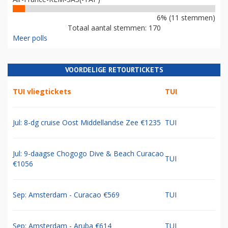
6% (11 stemmen)
Totaal aantal stemmen: 170
Meer polls
VOORDELIGE RETOURTICKETS
TUI vliegtickets
TUI
Jul: 8-dg cruise Oost Middellandse Zee €1235
TUI
Jul: 9-daagse Chogogo Dive & Beach Curacao
TUI
€1056
Sep: Amsterdam - Curacao €569
TUI
Sep: Amsterdam - Aruba €614
TUI