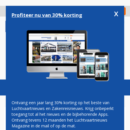
Overslaan
en
x
Digitaal Magazine
Registreer
Check in
naar
Profiteer nu van 30% korting
de
inhoud
gaan
Magazine
Podcasts
Vacatures
Toggl
naviga
Ontvang een jaar lang 30% korting op het beste van
Luchtvaartnieuws en Zakenreisnieuws. Krijg onbeperkt
toegang tot al het nieuws en de bijbehorende Apps.
CRASH DREAMLINER AIR
Ontvang tevens 12 maanden het Luchtvaartnieuws
INDIA: 'TE WEINIG
Magazine in de mail of op de mat.