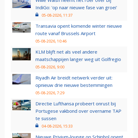
Willie Walsh neemt het roer over bij
IndiGo: 'op naar nieuwe fase van groei'
05-08-2026, 11:37
Transavia opent komende winter nieuwe
route vanaf Brussels Airport
05-08-2026, 10:46
KLM blijft net als veel andere
maatschappijen langer weg uit Golfregio
05-08-2026, 9:00
Riyadh Air breidt netwerk verder uit:
opnieuw drie nieuwe bestemmingen
05-08-2026, 7:29
Directie Lufthansa probeert onrust bij
Portugese vakbond over overname TAP
te sussen
04-08-2026, 15:33
Nieuwe Privium-lounge op Schiphol opent