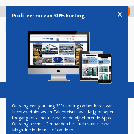
Overslaan
en
x
Digitaal Magazine
Registreer
Check in
naar
Profiteer nu van 30% korting
de
inhoud
gaan
Magazine
Podcasts
Vacatures
Toggl
naviga
Ontvang een jaar lang 30% korting op het beste van
Luchtvaartnieuws en Zakenreisnieuws. Krijg onbeperkt
toegang tot al het nieuws en de bijbehorende Apps.
BOEING: WE MAKEN
Ontvang tevens 12 maanden het Luchtvaartnieuws
VOORUITGANG MET DE
Magazine in de mail of op de mat.