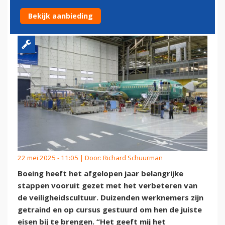
VEILIGHEIDSCULTUUR
Bekijk aanbieding
22 mei 2025 - 11:05 | Door:
Richard Schuurman
Boeing heeft het afgelopen jaar belangrijke
stappen vooruit gezet met het verbeteren van
de veiligheidscultuur. Duizenden werknemers zijn
getraind en op cursus gestuurd om hen de juiste
eisen bij te brengen. “Het geeft mij het