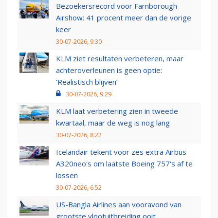
Bezoekersrecord voor Farnborough
Airshow: 41 procent meer dan de vorige
keer
30-07-2026, 9:30
KLM ziet resultaten verbeteren, maar
achteroverleunen is geen optie:
‘Realistisch blijven’
30-07-2026, 9:29
KLM laat verbetering zien in tweede
kwartaal, maar de weg is nog lang
30-07-2026, 8:22
Icelandair tekent voor zes extra Airbus
A320neo's om laatste Boeing 757's af te
lossen
30-07-2026, 6:52
US-Bangla Airlines aan vooravond van
grootste vlootuitbreiding ooit