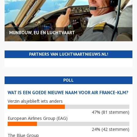
MIJNBOUW, EU EN LUCHTVAART
PARTNERS VAN LUCHTVAARTNIEUWS.NL!
POLL
WAT IS EEN GOEDE NIEUWE NAAM VOOR AIR FRANCE-KLM?
Verzin alsjeblieft iets anders
47% (81 stemmen)
European Airlines Group (EAG)
24% (42 stemmen)
The Blue Group