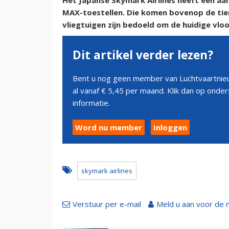
Het Japanse Skymark Airlines heeft een aa
MAX-toestellen. Die komen bovenop de tie
vliegtuigen zijn bedoeld om de huidige vloo
Dit artikel verder lezen?
Bent u nog geen member van Luchtvaartnieu
al vanaf € 5,45 per maand. Klik dan op ond
informatie.
Word nu member
Inloggen
skymark airlines
Verstuur per e-mail
Meld u aan voor de 