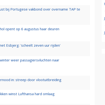
rust bij Portugese vakbond over overname TAP te
hol opent op 6 augustus haar deuren
t Esbjerg: 'scheelt zeven uur rijden'
 winter weer passagiersvluchten naar
ernood in: streep door vlootuitbreiding
ukken winst Lufthansa hard omlaag