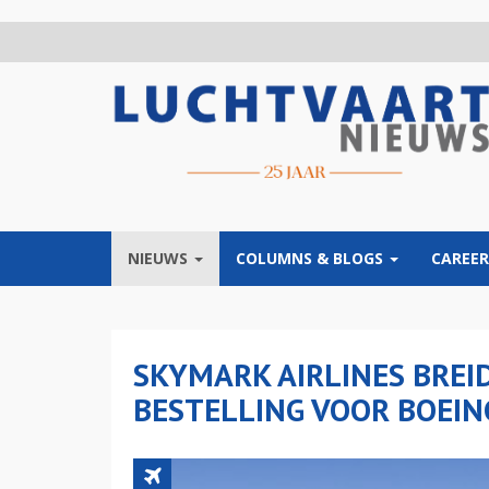
Overslaan
en
naar
de
inhoud
gaan
NIEUWS
COLUMNS & BLOGS
CAREER
SKYMARK AIRLINES BREI
BESTELLING VOOR BOEIN