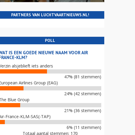
PARTNERS VAN LUCHTVAARTNIEUWS.NL!
POLL
WAT IS EEN GOEDE NIEUWE NAAM VOOR AIR
FRANCE-KLM?
Verzin alsjeblieft iets anders
47% (81 stemmen)
European Airlines Group (EAG)
24% (42 stemmen)
The Blue Group
21% (36 stemmen)
Air-France-KLM-SAS(-TAP)
6% (11 stemmen)
Totaal aantal stemmen: 170