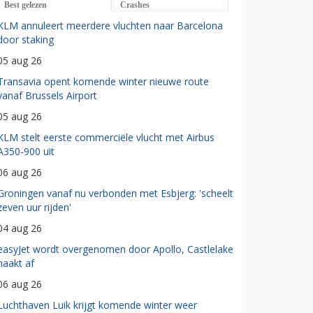
Best gelezen
Crashes
KLM annuleert meerdere vluchten naar Barcelona
door staking
05 aug 26
Transavia opent komende winter nieuwe route
vanaf Brussels Airport
05 aug 26
KLM stelt eerste commerciële vlucht met Airbus
A350-900 uit
06 aug 26
Groningen vanaf nu verbonden met Esbjerg: 'scheelt
zeven uur rijden'
04 aug 26
easyJet wordt overgenomen door Apollo, Castlelake
haakt af
06 aug 26
Luchthaven Luik krijgt komende winter weer