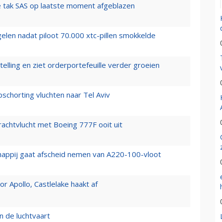
 tak SAS op laatste moment afgeblazen
elen nadat piloot 70.000 xtc-pillen smokkelde
elling en ziet orderportefeuille verder groeien
chorting vluchten naar Tel Aviv
vrachtvlucht met Boeing 777F ooit uit
happij gaat afscheid nemen van A220-100-vloot
 Apollo, Castlelake haakt af
n de luchtvaart