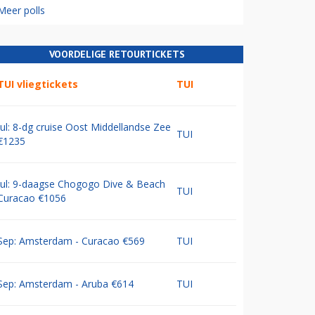
Meer polls
VOORDELIGE RETOURTICKETS
TUI vliegtickets
TUI
Jul: 8-dg cruise Oost Middellandse Zee
TUI
€1235
Jul: 9-daagse Chogogo Dive & Beach
TUI
Curacao €1056
Sep: Amsterdam - Curacao €569
TUI
Sep: Amsterdam - Aruba €614
TUI