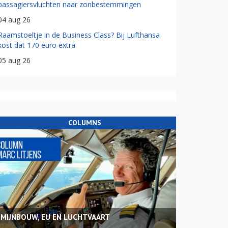
passagiersvluchten naar zonbestemmingen
04 aug 26
Raamstoeltje in de Business Class? Bij Lufthansa
kost dat 170 euro extra
05 aug 26
COLUMNS
MIJNBOUW, EU EN LUCHTVAART