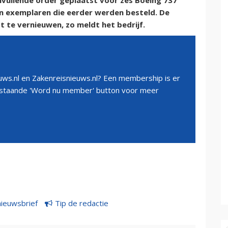
nvullende order geplaatst voor zes Boeing 737
n exemplaren die eerder werden besteld. De
t te vernieuwen, zo meldt het bedrijf.
ws.nl en Zakenreisnieuws.nl? Een membership is er
erstaande 'Word nu member' button voor meer
nieuwsbrief
Tip de redactie