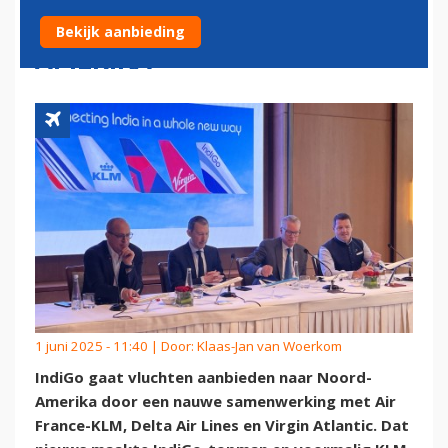
OP VLUCHTEN NAAR NOORD-
Bekijk aanbieding
AMERIKA
1 juni 2025 - 11:40 | Door:
Klaas-Jan van Woerkom
IndiGo gaat vluchten aanbieden naar Noord-
Amerika door een nauwe samenwerking met Air
France-KLM, Delta Air Lines en Virgin Atlantic. Dat