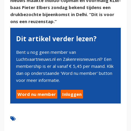
nieuws maakte IndiGo-topman en voormalig KLM-
baas Pieter Elbers zondag bekend tijdens een
drukbezochte bijeenkomst in Delhi. “Dit is voor
ons een reuzenstap.”
Dit artikel verder lezen?
Bent u nog geen member van
Luchtvaartnieuws.nl en Zakenreisnieuws.nl? Een
membership is er al vanaf € 5,45 per maand. Klik
dan op onderstaande 'Word nu member' button
voor meer informatie.
Word nu member
Inloggen