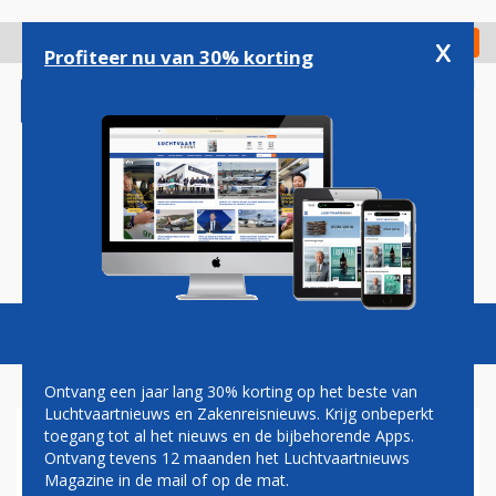
Overslaan
en
x
Digitaal Magazine
Registreer
Check in
naar
Profiteer nu van 30% korting
de
inhoud
gaan
Magazine
Podcasts
Vacatures
Toggl
naviga
Ontvang een jaar lang 30% korting op het beste van
Luchtvaartnieuws en Zakenreisnieuws. Krijg onbeperkt
toegang tot al het nieuws en de bijbehorende Apps.
KLM GAAT NAUW
Ontvang tevens 12 maanden het Luchtvaartnieuws
SAMENWERKEN MET INDIGO
Magazine in de mail of op de mat.