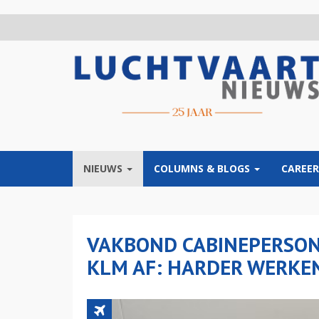
Overslaan
en
naar
de
inhoud
gaan
NIEUWS
COLUMNS & BLOGS
CAREER
VAKBOND CABINEPERSON
KLM AF: HARDER WERKE