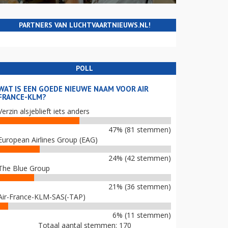
PARTNERS VAN LUCHTVAARTNIEUWS.NL!
POLL
WAT IS EEN GOEDE NIEUWE NAAM VOOR AIR
FRANCE-KLM?
Verzin alsjeblieft iets anders
47% (81 stemmen)
European Airlines Group (EAG)
24% (42 stemmen)
The Blue Group
21% (36 stemmen)
Air-France-KLM-SAS(-TAP)
6% (11 stemmen)
Totaal aantal stemmen: 170