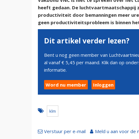
Vakbond VNC is niet te spreken over het c
heeft gedaan. De luchtvaartmaatschappij 
productiviteit door bemanningen meer uren 
geen productiviteitsprobleem is binnen he
Dit artikel verder lezen?
Bent u nog geen member van Luchtvaartnieu
al vanaf € 5,45 per maand. Klik dan op ond
informatie.
Word nu member
Inloggen
klm
Verstuur per e-mail
Meld u aan voor de 