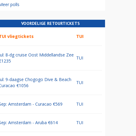
Meer polls
VOORDELIGE RETOURTICKETS
TUI vliegtickets
TUI
Jul: 8-dg cruise Oost Middellandse Zee
TUI
€1235
Jul: 9-daagse Chogogo Dive & Beach
TUI
Curacao €1056
Sep: Amsterdam - Curacao €569
TUI
Sep: Amsterdam - Aruba €614
TUI