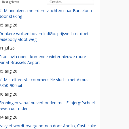
Best gelezen
Crashes
KLM annuleert meerdere vluchten naar Barcelona
door staking
05 aug 26
Donkere wolken boven IndiGo: prijsvechter doet
widebody-vloot weg
31 jul 26
Transavia opent komende winter nieuwe route
vanaf Brussels Airport
05 aug 26
KLM stelt eerste commerciële vlucht met Airbus
A350-900 uit
06 aug 26
Groningen vanaf nu verbonden met Esbjerg: 'scheelt
zeven uur rijden'
04 aug 26
easyJet wordt overgenomen door Apollo, Castlelake