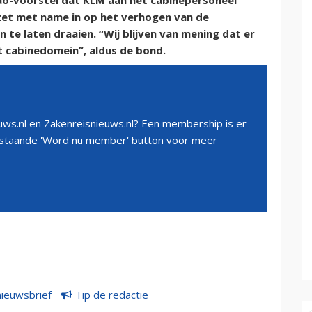
ao-voorstel dat KLM aan het cabinepersoneel
zet met name in op het verhogen van de
te laten draaien. “Wij blijven van mening dat er
t cabinedomein”, aldus de bond.
ws.nl en Zakenreisnieuws.nl? Een membership is er
erstaande 'Word nu member' button voor meer
nieuwsbrief
Tip de redactie