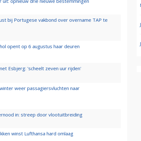
er uit: opnieuw drie nieuwe bestemmingen
rust bij Portugese vakbond over overname TAP te
hol opent op 6 augustus haar deuren
t Esbjerg: 'scheelt zeven uur rijden'
 winter weer passagiersvluchten naar
ernood in: streep door vlootuitbreiding
ukken winst Lufthansa hard omlaag