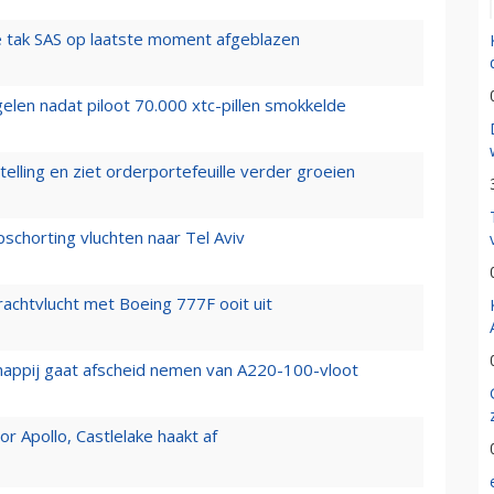
 tak SAS op laatste moment afgeblazen
elen nadat piloot 70.000 xtc-pillen smokkelde
elling en ziet orderportefeuille verder groeien
chorting vluchten naar Tel Aviv
vrachtvlucht met Boeing 777F ooit uit
happij gaat afscheid nemen van A220-100-vloot
 Apollo, Castlelake haakt af