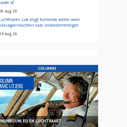
haakt af
06 aug 26
Luchthaven Luik krijgt komende winter weer
passagiersvluchten naar zonbestemmingen
04 aug 26
COLUMNS
MIJNBOUW, EU EN LUCHTVAART