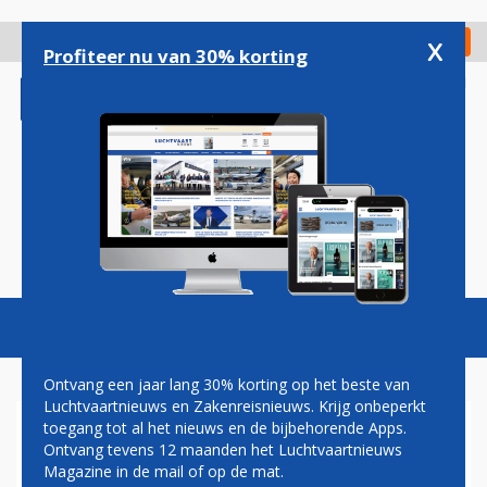
Overslaan
en
x
Digitaal Magazine
Registreer
Check in
naar
Profiteer nu van 30% korting
de
inhoud
gaan
Magazine
Podcasts
Vacatures
Toggl
naviga
Ontvang een jaar lang 30% korting op het beste van
Luchtvaartnieuws en Zakenreisnieuws. Krijg onbeperkt
toegang tot al het nieuws en de bijbehorende Apps.
IATA: EUROPESE
Ontvang tevens 12 maanden het Luchtvaartnieuws
LUCHTVAARTSECTOR RAAKT
Magazine in de mail of op de mat.