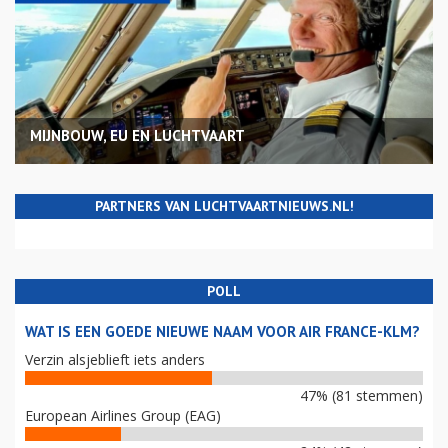
MIJNBOUW, EU EN LUCHTVAART
PARTNERS VAN LUCHTVAARTNIEUWS.NL!
POLL
WAT IS EEN GOEDE NIEUWE NAAM VOOR AIR FRANCE-KLM?
Verzin alsjeblieft iets anders
47% (81 stemmen)
European Airlines Group (EAG)