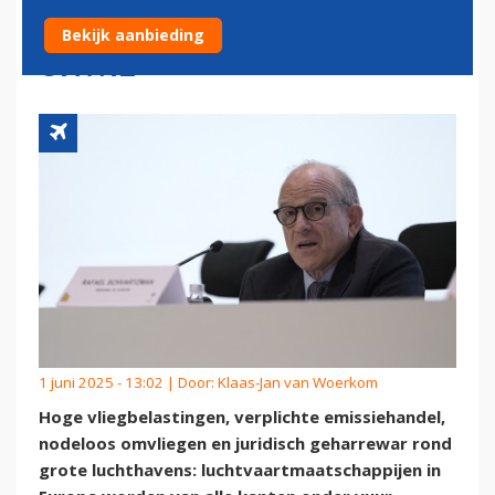
ACHTEROP DOOR POLITIEKE
Bekijk aanbieding
ONWIL
1 juni 2025 - 13:02 | Door:
Klaas-Jan van Woerkom
Hoge vliegbelastingen, verplichte emissiehandel,
nodeloos omvliegen en juridisch geharrewar rond
grote luchthavens: luchtvaartmaatschappijen in