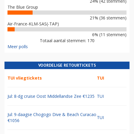
24% (42 stemmen)
The Blue Group
21% (36 stemmen)
Air-France-KLM-SAS(-TAP)
6% (11 stemmen)
Totaal aantal stemmen: 170
Meer polls
VOORDELIGE RETOURTICKETS
TUI vliegtickets
TUI
Jul: 8-dg cruise Oost Middellandse Zee €1235
TUI
Jul: 9-daagse Chogogo Dive & Beach Curacao
TUI
€1056