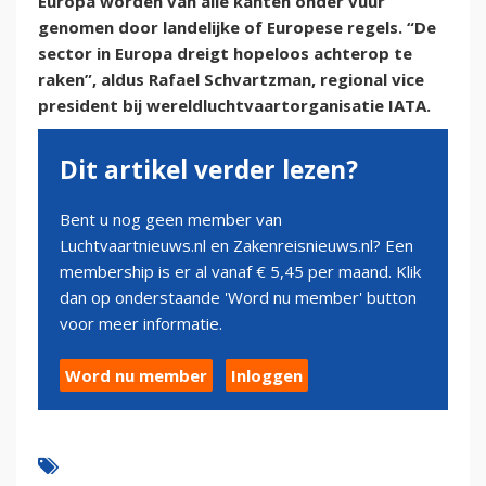
Europa worden van alle kanten onder vuur
genomen door landelijke of Europese regels. “De
sector in Europa dreigt hopeloos achterop te
raken”, aldus Rafael Schvartzman, regional vice
president bij wereldluchtvaartorganisatie IATA.
Dit artikel verder lezen?
Bent u nog geen member van
Luchtvaartnieuws.nl en Zakenreisnieuws.nl? Een
membership is er al vanaf € 5,45 per maand. Klik
dan op onderstaande 'Word nu member' button
voor meer informatie.
Word nu member
Inloggen