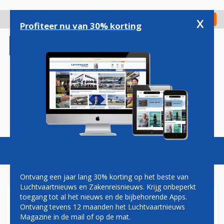
Overslaan
en
x
Digitaal Magazine
Registreer
Check in
naar
Profiteer nu van 30% korting
de
inhoud
gaan
Magazine
Podcasts
Vacatures
Toggl
naviga
Ontvang een jaar lang 30% korting op het beste van
Luchtvaartnieuws en Zakenreisnieuws. Krijg onbeperkt
toegang tot al het nieuws en de bijbehorende Apps.
NEDERLANDER GUIDO VAN
Ontvang tevens 12 maanden het Luchtvaartnieuws
TIL KRIJGT TOPFUNCTIE BIJ
Magazine in de mail of op de mat.