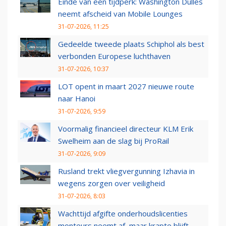
Einde van een tijdperk: Washington Dulles
neemt afscheid van Mobile Lounges
31-07-2026, 11:25
Gedeelde tweede plaats Schiphol als best
verbonden Europese luchthaven
31-07-2026, 10:37
LOT opent in maart 2027 nieuwe route
naar Hanoi
31-07-2026, 9:59
Voormalig financieel directeur KLM Erik
Swelheim aan de slag bij ProRail
31-07-2026, 9:09
Rusland trekt vliegvergunning Izhavia in
wegens zorgen over veiligheid
31-07-2026, 8:03
Wachttijd afgifte onderhoudslicenties
monteurs neemt af, maar krapte blijft