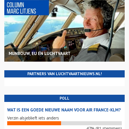
MIJNBOUW, EU EN LUCHTVAART
PARTNERS VAN LUCHTVAARTNIEUWS.NL!
POLL
WAT IS EEN GOEDE NIEUWE NAAM VOOR AIR FRANCE-KLM?
Verzin alsjeblieft iets anders
47% (81 stemmen)