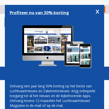
Overslaan
en
x
Digitaal Magazine
Registreer
Check in
naar
Profiteer nu van 30% korting
de
inhoud
gaan
Magazine
Podcasts
Vacatures
Toggl
naviga
Ontvang een jaar lang 30% korting op het beste van
Luchtvaartnieuws en Zakenreisnieuws. Krijg onbeperkt
toegang tot al het nieuws en de bijbehorende Apps.
NEDERLANDER GUIDO VAN
Ontvang tevens 12 maanden het Luchtvaartnieuws
TIL KRIJGT TOPFUNCTIE BIJ
Magazine in de mail of op de mat.