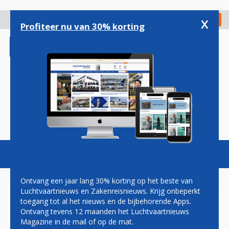
Overslaan
en
x
Digitaal Magazine
Registreer
Check in
naar
Profiteer nu van 30% korting
de
inhoud
gaan
Magazine
Podcasts
Vacatures
Toggl
naviga
Ontvang een jaar lang 30% korting op het beste van
Luchtvaartnieuws en Zakenreisnieuws. Krijg onbeperkt
toegang tot al het nieuws en de bijbehorende Apps.
LAATSTE NEDERLANDSE F-
Ontvang tevens 12 maanden het Luchtvaartnieuws
16 NAAR OEKRAÏNE
Magazine in de mail of op de mat.