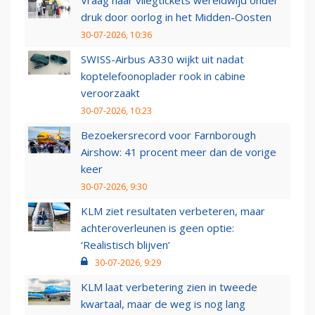
Vraag naar vliegtickets wereldwijd onder
druk door oorlog in het Midden-Oosten
30-07-2026, 10:36
SWISS-Airbus A330 wijkt uit nadat
koptelefoonoplader rook in cabine
veroorzaakt
30-07-2026, 10:23
Bezoekersrecord voor Farnborough
Airshow: 41 procent meer dan de vorige
keer
30-07-2026, 9:30
KLM ziet resultaten verbeteren, maar
achteroverleunen is geen optie:
‘Realistisch blijven’
30-07-2026, 9:29
KLM laat verbetering zien in tweede
kwartaal, maar de weg is nog lang