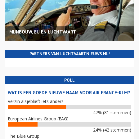
MIJNBOUW, EU EN LUCHTVAART
PARTNERS VAN LUCHTVAARTNIEUWS.NL!
POLL
WAT IS EEN GOEDE NIEUWE NAAM VOOR AIR FRANCE-KLM?
Verzin alsjeblieft iets anders
47% (81 stemmen)
European Airlines Group (EAG)
24% (42 stemmen)
The Blue Group