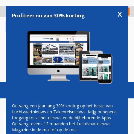
Overslaan
en
x
Digitaal Magazine
Registreer
Check in
naar
Profiteer nu van 30% korting
de
inhoud
gaan
Magazine
Podcasts
Vacatures
Toggl
naviga
Ontvang een jaar lang 30% korting op het beste van
Luchtvaartnieuws en Zakenreisnieuws. Krijg onbeperkt
toegang tot al het nieuws en de bijbehorende Apps.
LAATSTE NEDERLANDSE F-
Ontvang tevens 12 maanden het Luchtvaartnieuws
16 NAAR OEKRAÏNE
Magazine in de mail of op de mat.