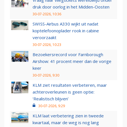
Vraag naar vliegtickets wereldwijd onder
druk door oorlog in het Midden-Oosten
30-07-2026, 10:36
SWISS-Airbus A330 wijkt uit nadat
koptelefoonoplader rook in cabine
veroorzaakt
30-07-2026, 10:23
Bezoekersrecord voor Farnborough
Airshow: 41 procent meer dan de vorige
keer
30-07-2026, 9:30
KLM ziet resultaten verbeteren, maar
achteroverleunen is geen optie:
‘Realistisch blijven’
30-07-2026, 9:29
KLM laat verbetering zien in tweede
kwartaal, maar de weg is nog lang