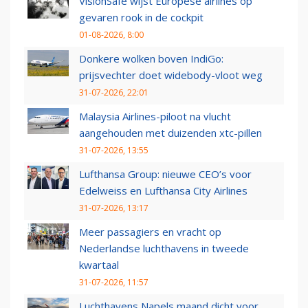
VisionSafe wijst Europese airlines op
gevaren rook in de cockpit
01-08-2026, 8:00
Donkere wolken boven IndiGo:
prijsvechter doet widebody-vloot weg
31-07-2026, 22:01
Malaysia Airlines-piloot na vlucht
aangehouden met duizenden xtc-pillen
31-07-2026, 13:55
Lufthansa Group: nieuwe CEO’s voor
Edelweiss en Lufthansa City Airlines
31-07-2026, 13:17
Meer passagiers en vracht op
Nederlandse luchthavens in tweede
kwartaal
31-07-2026, 11:57
Luchthavens Napels maand dicht voor