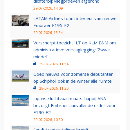
dichterbij: vliegproeven afgerond
29-07-2026, 14:09
LATAM Airlines toont interieur van nieuwe
Embraer E195-E2
29-07-2026, 13:34
Verscherpt toezicht ILT op KLM E&M om
administratieve verslaglegging: ‘Zwaar
middel’
29-07-2026, 11:54
Goed nieuws voor zomerse debutanten
op Schiphol: ook in de winter alle ruimte
29-07-2026, 11:20
Japanse luchtvaartmaatschappij ANA
bezorgt Embraer aanvullende order voor
E190-E2
29-07-2026, 10:30
Saudi Arabian Airlines breidt