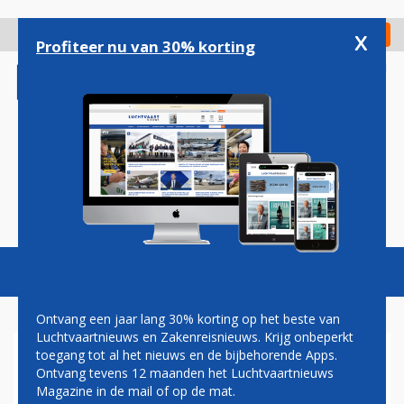
Overslaan
en
x
Digitaal Magazine
Registreer
Check in
naar
Profiteer nu van 30% korting
de
inhoud
gaan
Magazine
Podcasts
Vacatures
Toggl
naviga
Ontvang een jaar lang 30% korting op het beste van
Luchtvaartnieuws en Zakenreisnieuws. Krijg onbeperkt
toegang tot al het nieuws en de bijbehorende Apps.
WEL TREINEN TUSSEN
Ontvang tevens 12 maanden het Luchtvaartnieuws
AMSTERDAM EN SCHIPHOL
Magazine in de mail of op de mat.