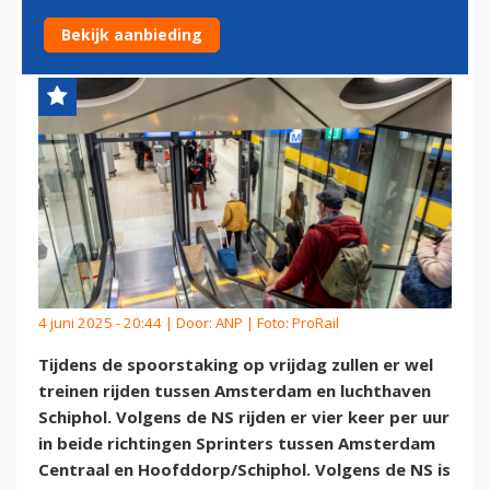
TIJDENS SPOORSTAKING
Bekijk aanbieding
4 juni 2025 - 20:44 | Door:
ANP
| Foto: ProRail
Tijdens de spoorstaking op vrijdag zullen er wel
treinen rijden tussen Amsterdam en luchthaven
Schiphol. Volgens de NS rijden er vier keer per uur
in beide richtingen Sprinters tussen Amsterdam
Centraal en Hoofddorp/Schiphol. Volgens de NS is